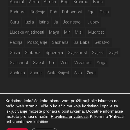
Apsolut
Atma
Atman
Bog
Brahma
Buda
Budnost
Buđenje
Duh
Duhovnost
Ego
Girija
Guru
Iluzija
Istina
Ja
Jedinstvo..
Ljubav
Ljudske Vrijednosti
Maya
Mir
Misli
Mudrost
Pažnja
Postojanje
Sadhana
Sai Baba
Sebstvo
Shiva
Sloboda
Spoznaja
Svijesnost
Svijest
Svijet
Svjesnost
Svjest
Um
Vede
Vezanost
Yoga
Zabluda
Znanje
Čista Svijest
Šiva
Život
Koristimo kolačiće kako bismo vam pružili najbolje iskustvo na
našoj web stranici. Više o kolačićima koje koristimo i opcije za
isključivanje možete pronaći u postavkama. Dodatne informacije
Girija.info 2026 |
Izjava o privatnosti
|
Postavke kolačića
|
Izrada web
možete pronaći u našim
Pravilima privatnosti
. Klikom na 'Prihvati'
stranice
prihvaćate sve kolačiće.