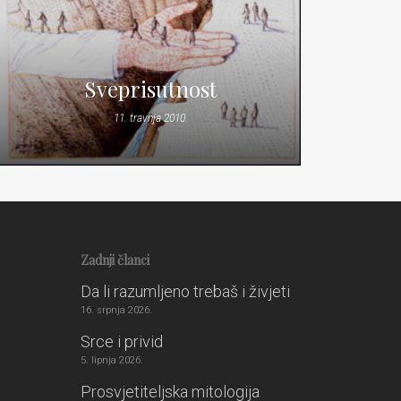
Sveprisutnost
11. travnja 2010.
Zadnji članci
Da li razumljeno trebaš i živjeti
16. srpnja 2026.
Srce i privid
5. lipnja 2026.
Prosvjetiteljska mitologija