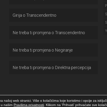
P
S
Girija
o
Transcendentno
S
Ne treba ti promjena
o
Transcendentno
Ne treba ti promjena
o
Negiranje
Ne treba ti promjena
o
Direktna percepcija
a našoj web stranici. Više o kolačićima koje koristimo i opcije za isklju
 stranice
i u našim
Pravilima privatnosti
. Klikom na 'Prihvati' prihvaćate sve kolači