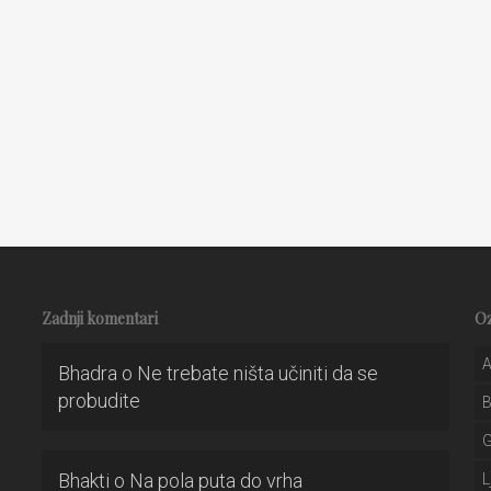
Zadnji komentari
O
A
Bhadra
o
Ne trebate ništa učiniti da se
probudite
Bhakti
o
Na pola puta do vrha
L