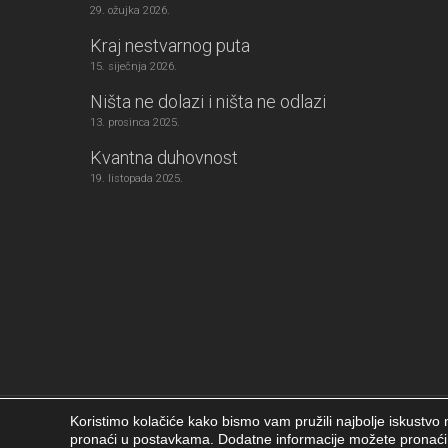
29. ožujka 2026.
Kraj nestvarnog puta
15. siječnja 2026.
Ništa ne dolazi i ništa ne odlazi
13. prosinca 2025.
Kvantna duhovnost
19. listopada 2025.
Koristimo kolačiće kako bismo vam pružili najbolje iskustvo n
Girija.info 2026 |
Izjava o privatnosti
|
Postavke kolačića
|
Izrada web
pronaći u postavkama. Dodatne informacije možete pronać