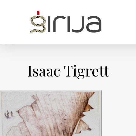
Skip
to
main
content
Isaac Tigrett