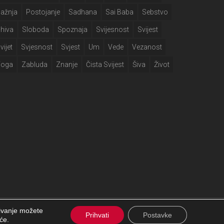
ažnja
Postojanje
Sadhana
Sai Baba
Sebstvo
hiva
Sloboda
Spoznaja
Svijesnost
Svijest
vijet
Svjesnost
Svjest
Um
Vede
Vezanost
Yoga
Zabluda
Znanje
Čista Svijest
Šiva
Život
čivanje možete
facebook
Prihvati
Postavke
će.