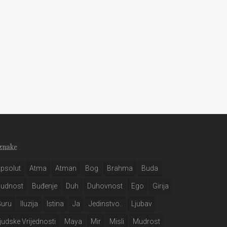
znake
psolut
Atma
Atman
Bog
Brahma
Buda
Budnost
Buđenje
Duh
Duhovnost
Ego
Girija
Guru
Iluzija
Istina
Ja
Jedinstvo..
Ljubav
judske Vrijednosti
Maya
Mir
Misli
Mudrost