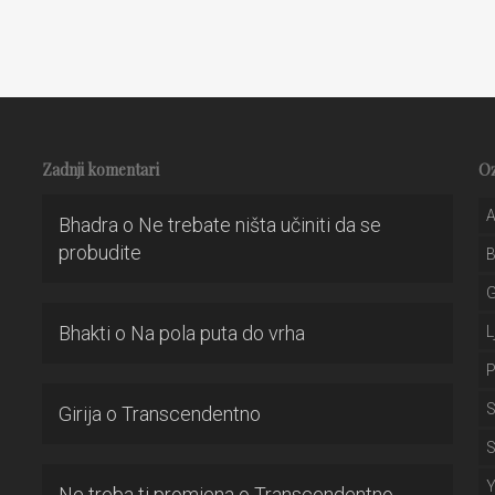
Zadnji komentari
O
A
Bhadra
o
Ne trebate ništa učiniti da se
probudite
Bhakti
o
Na pola puta do vrha
L
P
S
Girija
o
Transcendentno
S
Ne treba ti promjena
o
Transcendentno