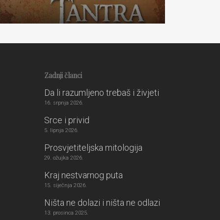
Zadnji članci
Da li razumljeno trebaš i živjeti
16. srpnja 2026.
Srce i privid
5. lipnja 2026.
Prosvjetiteljska mitologija
29. ožujka 2026.
Kraj nestvarnog puta
15. siječnja 2026.
Ništa ne dolazi i ništa ne odlazi
13. prosinca 2025.