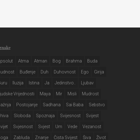
znake
psolut
Atma
Atman
Bog
Brahma
Buda
Budnost
Buđenje
Duh
Duhovnost
Ego
Girija
Guru
Iluzija
Istina
Ja
Jedinstvo..
Ljubav
judske Vrijednosti
Maya
Mir
Misli
Mudrost
ažnja
Postojanje
Sadhana
Sai Baba
Sebstvo
hiva
Sloboda
Spoznaja
Svijesnost
Svijest
vijet
Svjesnost
Svjest
Um
Vede
Vezanost
Yoga
Zabluda
Znanje
Čista Svijest
Šiva
Život