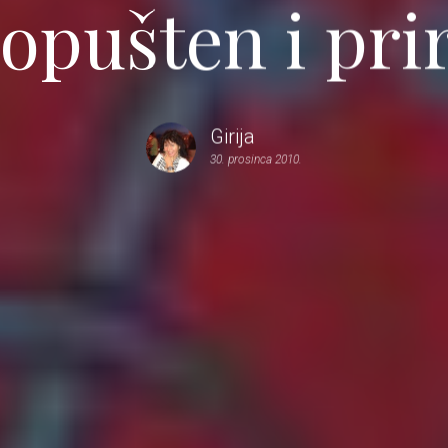
opušten i pr
Girija
30. prosinca 2010.