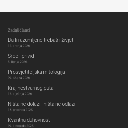
Zadnji članci
Da li razumljeno trebaš i živjeti
16. srpnja 2026.
Srce i privid
5. lipnja 2026.
Prosvjetiteljska mitologija
29. ožujka 2026.
Kraj nestvarnog puta
15. siječnja 2026.
Ništa ne dolazi i ništa ne odlazi
13. prosinca 2025.
Kvantna duhovnost
19. listopada 2025.