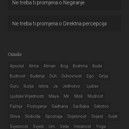
Ne treba ti promjena
o
Negiranje
Ne treba ti promjena
o
Direktna percepcija
Oznake
Apsolut
Atma
Atman
Bog
Brahma
Buda
Budnost
Buđenje
Duh
Duhovnost
Ego
Girija
Guru
Iluzija
Istina
Ja
Jedinstvo..
Ljubav
Ljudske Vrijednosti
Maya
Mir
Misli
Mudrost
Pažnja
Postojanje
Sadhana
Sai Baba
Sebstvo
Shiva
Sloboda
Spoznaja
Svijesnost
Svijest
Svijet
Svjesnost
Svjest
Um
Vede
Vezanost
Yoga