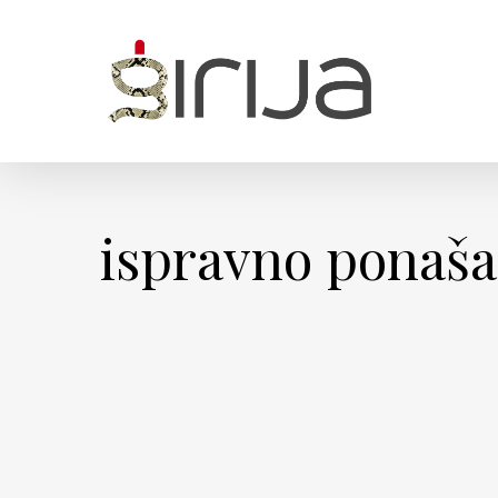
Skip
to
main
content
ispravno ponaša