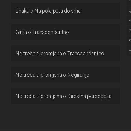
Bhakti
o
Na pola puta do vrha
L
P
S
Girija
o
Transcendentno
S
Ne treba ti promjena
o
Transcendentno
Ne treba ti promjena
o
Negiranje
Ne treba ti promjena
o
Direktna percepcija