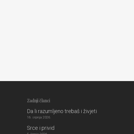
Ljudske vrijednosti
16. ožujka 2010.
Zadnji članci
Da li razumljeno trebaš i živjeti
16. srpnja 2026.
Srce i privid