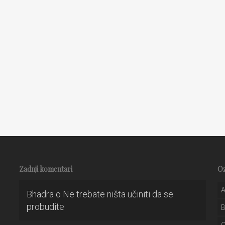
Zadnji komentari
O
A
Bhadra
o
Ne trebate ništa učiniti da se
probudite