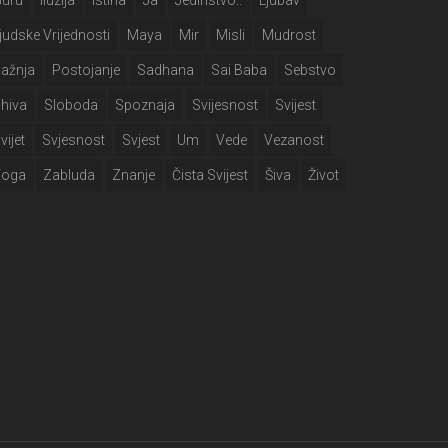
Guru
Iluzija
Istina
Ja
Jedinstvo..
Ljubav
judske Vrijednosti
Maya
Mir
Misli
Mudrost
ažnja
Postojanje
Sadhana
Sai Baba
Sebstvo
hiva
Sloboda
Spoznaja
Svijesnost
Svijest
vijet
Svjesnost
Svjest
Um
Vede
Vezanost
Yoga
Zabluda
Znanje
Čista Svijest
Šiva
Život