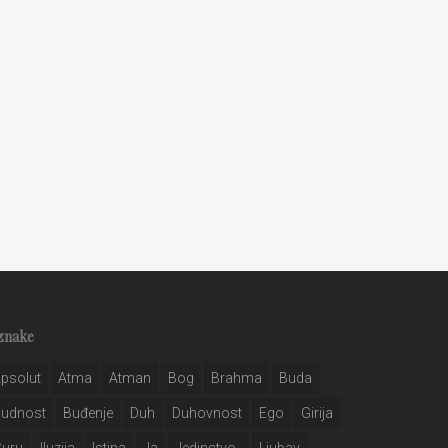
znake
psolut
Atma
Atman
Bog
Brahma
Buda
Budnost
Buđenje
Duh
Duhovnost
Ego
Girija