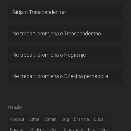
Girija
o
Transcendentno
Ne treba ti promjena
o
Transcendentno
Ne treba ti promjena
o
Negiranje
Ne treba ti promjena
o
Direktna percepcija
Oznake
Apsolut
Atma
Atman
Bog
Brahma
Buda
Budnost
Buđenje
Duh
Duhovnost
Ego
Girija