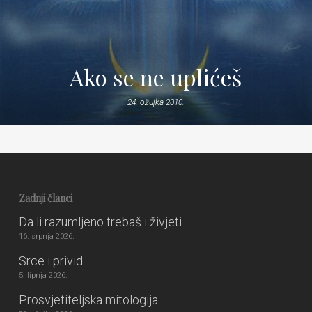
Ako se ne uplićeš
24. ožujka 2010.
Zadnji članci
Da li razumljeno trebaš i živjeti
16. srpnja 2026.
Srce i privid
5. lipnja 2026.
Prosvjetiteljska mitologija