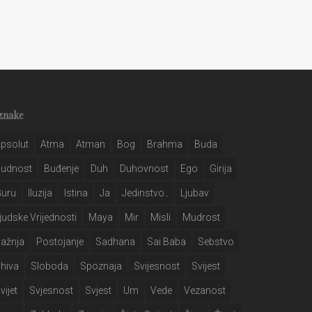
znake
psolut
Atma
Atman
Bog
Brahma
Buda
Budnost
Buđenje
Duh
Duhovnost
Ego
Girija
Guru
Iluzija
Istina
Ja
Jedinstvo..
Ljubav
judske Vrijednosti
Maya
Mir
Misli
Mudrost
ažnja
Postojanje
Sadhana
Sai Baba
Sebstvo
hiva
Sloboda
Spoznaja
Svijesnost
Svijest
vijet
Svjesnost
Svjest
Um
Vede
Vezanost