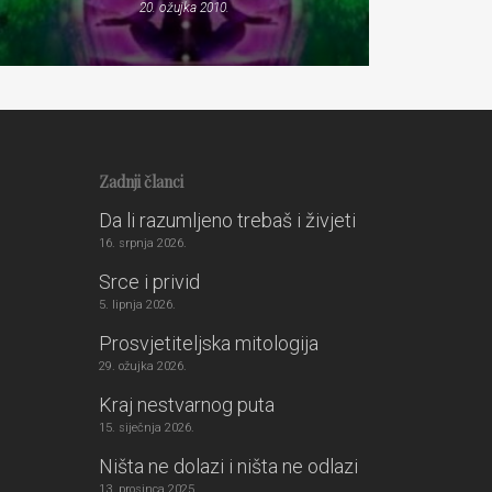
20. ožujka 2010.
Zadnji članci
Da li razumljeno trebaš i živjeti
16. srpnja 2026.
Srce i privid
5. lipnja 2026.
Prosvjetiteljska mitologija
29. ožujka 2026.
Kraj nestvarnog puta
15. siječnja 2026.
Ništa ne dolazi i ništa ne odlazi
13. prosinca 2025.