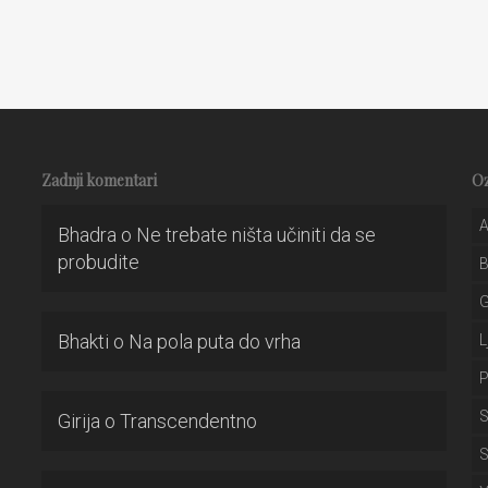
Zadnji komentari
O
A
Bhadra
o
Ne trebate ništa učiniti da se
probudite
Bhakti
o
Na pola puta do vrha
L
P
S
Girija
o
Transcendentno
S