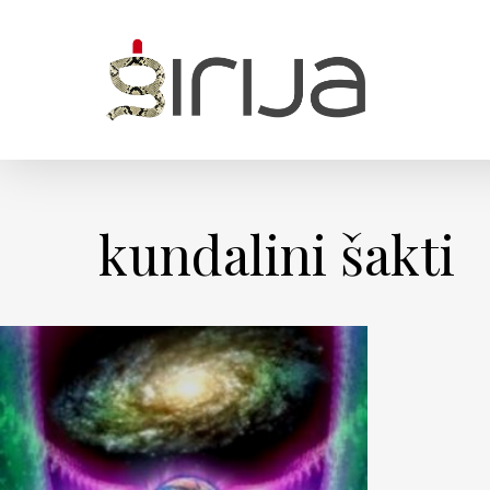
Skip
to
main
content
kundalini šakti