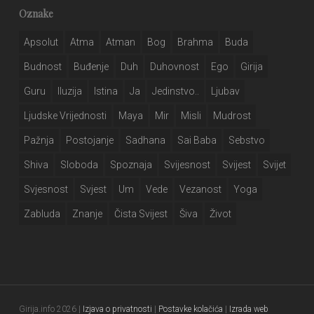
Oznake
Apsolut
Atma
Atman
Bog
Brahma
Buda
Budnost
Buđenje
Duh
Duhovnost
Ego
Girija
Guru
Iluzija
Istina
Ja
Jedinstvo..
Ljubav
Ljudske Vrijednosti
Maya
Mir
Misli
Mudrost
Pažnja
Postojanje
Sadhana
Sai Baba
Sebstvo
Shiva
Sloboda
Spoznaja
Svijesnost
Svijest
Svijet
Svjesnost
Svjest
Um
Vede
Vezanost
Yoga
Zabluda
Znanje
Čista Svijest
Šiva
Život
Girija.info 2026 |
Izjava o privatnosti
|
Postavke kolačića
|
Izrada web