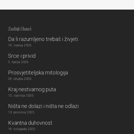
Zadnji članci
Da li razumljeno trebaš i živjeti
16. srpnja 2026.
Srce i privid
5. lipnja 2026.
Prosvjetiteljska mitologija
29. ožujka 2026.
Kraj nestvarnog puta
15. siječnja 2026.
Ništa ne dolazi i ništa ne odlazi
13. prosinca 2025.
Kvantna duhovnost
19. listopada 2025.