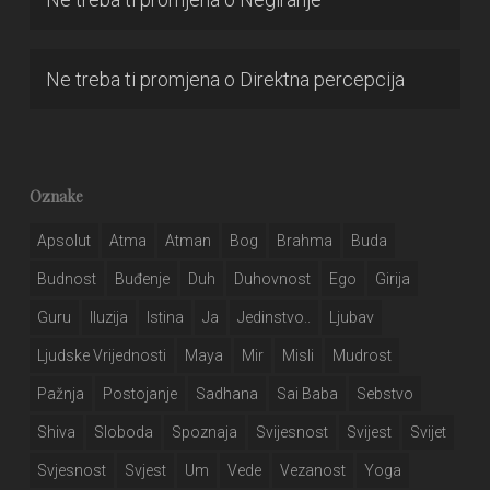
Ne treba ti promjena
o
Direktna percepcija
Oznake
Apsolut
Atma
Atman
Bog
Brahma
Buda
Budnost
Buđenje
Duh
Duhovnost
Ego
Girija
Guru
Iluzija
Istina
Ja
Jedinstvo..
Ljubav
Ljudske Vrijednosti
Maya
Mir
Misli
Mudrost
Pažnja
Postojanje
Sadhana
Sai Baba
Sebstvo
Shiva
Sloboda
Spoznaja
Svijesnost
Svijest
Svijet
Svjesnost
Svjest
Um
Vede
Vezanost
Yoga