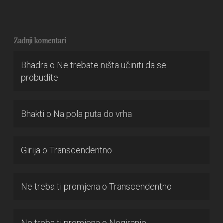
Zadnji komentari
Bhadra
o
Ne trebate ništa učiniti da se
probudite
Bhakti
o
Na pola puta do vrha
Girija
o
Transcendentno
Ne treba ti promjena
o
Transcendentno
Ne treba ti promjena
o
Negiranje