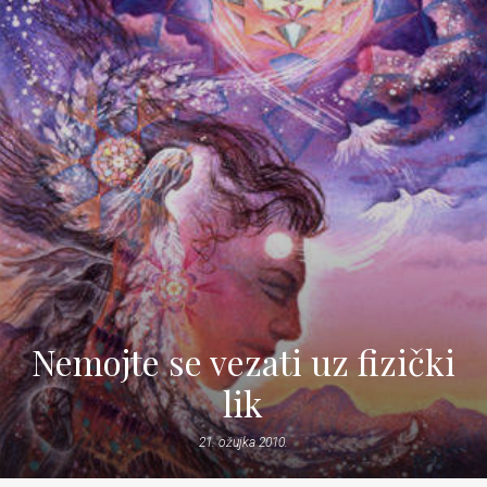
Nemojte se vezati uz fizički
lik
21. ožujka 2010.