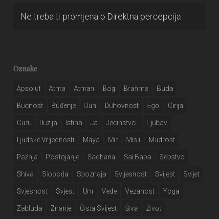
Ne treba ti promjena
o
Direktna percepcija
Oznake
Apsolut
Atma
Atman
Bog
Brahma
Buda
Budnost
Buđenje
Duh
Duhovnost
Ego
Girija
Guru
Iluzija
Istina
Ja
Jedinstvo..
Ljubav
Ljudske Vrijednosti
Maya
Mir
Misli
Mudrost
Pažnja
Postojanje
Sadhana
Sai Baba
Sebstvo
Shiva
Sloboda
Spoznaja
Svijesnost
Svijest
Svijet
Svjesnost
Svjest
Um
Vede
Vezanost
Yoga
Zabluda
Znanje
Čista Svijest
Šiva
Život