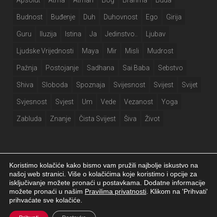
Apsolut
Atma
Atman
Bog
Brahma
Buda
Budnost
Buđenje
Duh
Duhovnost
Ego
Girija
Guru
Iluzija
Istina
Ja
Jedinstvo..
Ljubav
Ljudske Vrijednosti
Maya
Mir
Misli
Mudrost
Pažnja
Postojanje
Sadhana
Sai Baba
Sebstvo
Shiva
Sloboda
Spoznaja
Svijesnost
Svijest
Svijet
Svjesnost
Svjest
Um
Vede
Vezanost
Yoga
Zabluda
Znanje
Čista Svijest
Šiva
Život
Koristimo kolačiće kako bismo vam pružili najbolje iskustvo na
našoj web stranici. Više o kolačićima koje koristimo i opcije za
isključivanje možete pronaći u postavkama. Dodatne informacije
Girija.info 2026 |
Izjava o privatnosti
|
Postavke kolačića
|
Izrada web
možete pronaći u našim
Pravilima privatnosti
. Klikom na 'Prihvati'
stranice
prihvaćate sve kolačiće.