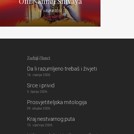
Om Namah Shivaya
12. ožujka 2010.
Zadnji članci
Da li razumljeno trebaš i živjeti
16. srpnja 2026.
Srce i privid
5. lipnja 2026.
Prosvjetiteljska mitologija
29. ožujka 2026.
Kraj nestvarnog puta
15. siječnja 2026.