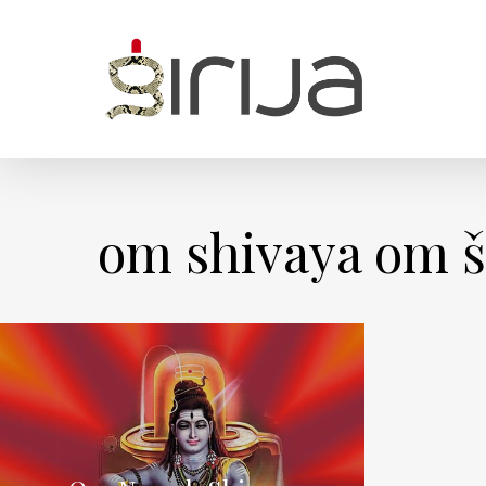
Skip
to
main
content
om shivaya om š