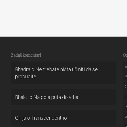
Zadnji komentari
O
A
Bhadra
o
Ne trebate ništa učiniti da se
probudite
Bhakti
o
Na pola puta do vrha
L
P
S
Girija
o
Transcendentno
S