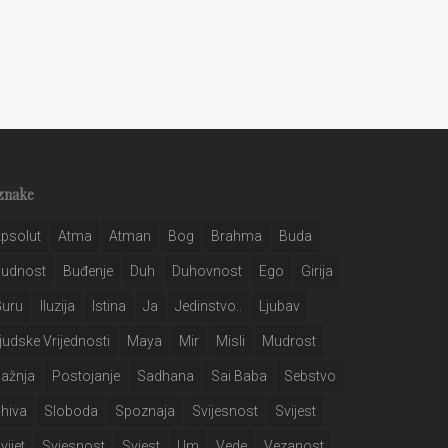
znake
psolut
Atma
Atman
Bog
Brahma
Buda
Budnost
Buđenje
Duh
Duhovnost
Ego
Girija
Guru
Iluzija
Istina
Ja
Jedinstvo..
Ljubav
judske Vrijednosti
Maya
Mir
Misli
Mudrost
ažnja
Postojanje
Sadhana
Sai Baba
Sebstvo
hiva
Sloboda
Spoznaja
Svijesnost
Svijest
vijet
Svjesnost
Svjest
Um
Vede
Vezanost