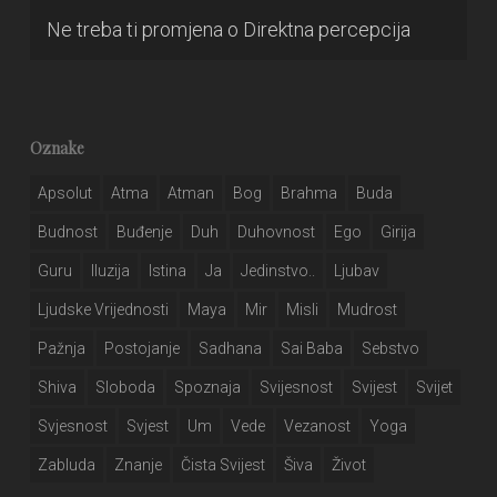
Ne treba ti promjena
o
Direktna percepcija
Oznake
Apsolut
Atma
Atman
Bog
Brahma
Buda
Budnost
Buđenje
Duh
Duhovnost
Ego
Girija
Guru
Iluzija
Istina
Ja
Jedinstvo..
Ljubav
Ljudske Vrijednosti
Maya
Mir
Misli
Mudrost
Pažnja
Postojanje
Sadhana
Sai Baba
Sebstvo
Shiva
Sloboda
Spoznaja
Svijesnost
Svijest
Svijet
Svjesnost
Svjest
Um
Vede
Vezanost
Yoga
Zabluda
Znanje
Čista Svijest
Šiva
Život