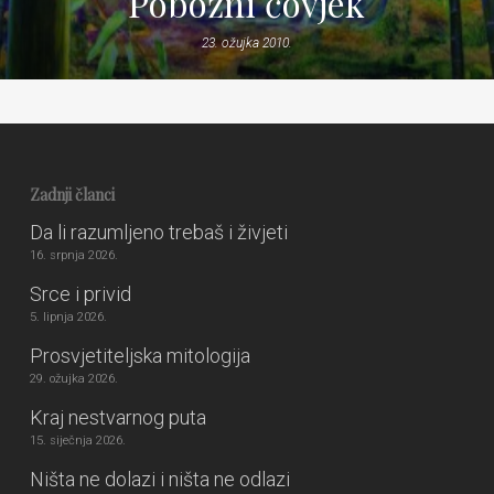
Pobožni čovjek
23. ožujka 2010.
Zadnji članci
Da li razumljeno trebaš i živjeti
16. srpnja 2026.
Srce i privid
5. lipnja 2026.
Prosvjetiteljska mitologija
29. ožujka 2026.
Kraj nestvarnog puta
15. siječnja 2026.
Ništa ne dolazi i ništa ne odlazi