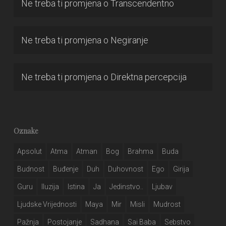
Ne treba ti promjena
o
Transcendentno
Ne treba ti promjena
o
Negiranje
Ne treba ti promjena
o
Direktna percepcija
Oznake
Apsolut
Atma
Atman
Bog
Brahma
Buda
Budnost
Buđenje
Duh
Duhovnost
Ego
Girija
Guru
Iluzija
Istina
Ja
Jedinstvo..
Ljubav
Ljudske Vrijednosti
Maya
Mir
Misli
Mudrost
Pažnja
Postojanje
Sadhana
Sai Baba
Sebstvo