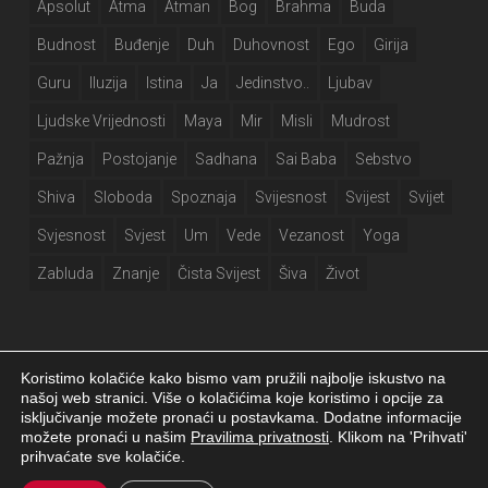
Apsolut
Atma
Atman
Bog
Brahma
Buda
Budnost
Buđenje
Duh
Duhovnost
Ego
Girija
Guru
Iluzija
Istina
Ja
Jedinstvo..
Ljubav
Ljudske Vrijednosti
Maya
Mir
Misli
Mudrost
Pažnja
Postojanje
Sadhana
Sai Baba
Sebstvo
Shiva
Sloboda
Spoznaja
Svijesnost
Svijest
Svijet
Svjesnost
Svjest
Um
Vede
Vezanost
Yoga
Zabluda
Znanje
Čista Svijest
Šiva
Život
Koristimo kolačiće kako bismo vam pružili najbolje iskustvo na
našoj web stranici. Više o kolačićima koje koristimo i opcije za
isključivanje možete pronaći u postavkama. Dodatne informacije
Girija.info 2026 |
Izjava o privatnosti
|
Postavke kolačića
|
Izrada web
možete pronaći u našim
Pravilima privatnosti
. Klikom na 'Prihvati'
stranice
prihvaćate sve kolačiće.