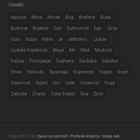
Oznake
Apsolut
Atma
Atman
Bog
Brahma
Buda
Budnost
Buđenje
Duh
Duhovnost
Ego
Girija
Guru
Iluzija
Istina
Ja
Jedinstvo..
Ljubav
Ljudske Vrijednosti
Maya
Mir
Misli
Mudrost
Pažnja
Postojanje
Sadhana
Sai Baba
Sebstvo
Shiva
Sloboda
Spoznaja
Svijesnost
Svijest
Svijet
Svjesnost
Svjest
Um
Vede
Vezanost
Yoga
Zabluda
Znanje
Čista Svijest
Šiva
Život
Girija.info 2026 |
Izjava o privatnosti
|
Postavke kolačića
|
Izrada web