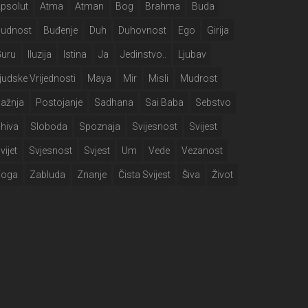
psolut
Atma
Atman
Bog
Brahma
Buda
Budnost
Buđenje
Duh
Duhovnost
Ego
Girija
Guru
Iluzija
Istina
Ja
Jedinstvo..
Ljubav
judske Vrijednosti
Maya
Mir
Misli
Mudrost
ažnja
Postojanje
Sadhana
Sai Baba
Sebstvo
hiva
Sloboda
Spoznaja
Svijesnost
Svijest
vijet
Svjesnost
Svjest
Um
Vede
Vezanost
Yoga
Zabluda
Znanje
Čista Svijest
Šiva
Život