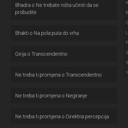
A
Bhadra
o
Ne trebate ništa učiniti da se
probudite
Bhakti
o
Na pola puta do vrha
L
P
S
Girija
o
Transcendentno
S
Ne treba ti promjena
o
Transcendentno
Ne treba ti promjena
o
Negiranje
Ne treba ti promjena
o
Direktna percepcija