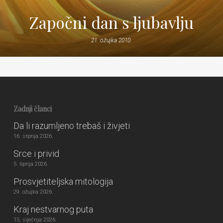
Započni dan s ljubavlju
21. ožujka 2010.
Zadnji članci
Da li razumljeno trebaš i živjeti
16. srpnja 2026.
Srce i privid
5. lipnja 2026.
Prosvjetiteljska mitologija
29. ožujka 2026.
Kraj nestvarnog puta
15. siječnja 2026.