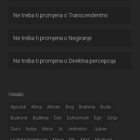
Ne treba ti promjena
o
Transcendentno
Ne treba ti promjena
o
Negiranje
Ne treba ti promjena
o
Direktna percepcija
Oznake
Apsolut
Atma
Atman
Bog
Brahma
Buda
Budnost
Buđenje
Duh
Duhovnost
Ego
Girija
Guru
Iluzija
Istina
Ja
Jedinstvo..
Ljubav
Ljudske Vrijednosti
Maya
Mir
Misli
Mudrost