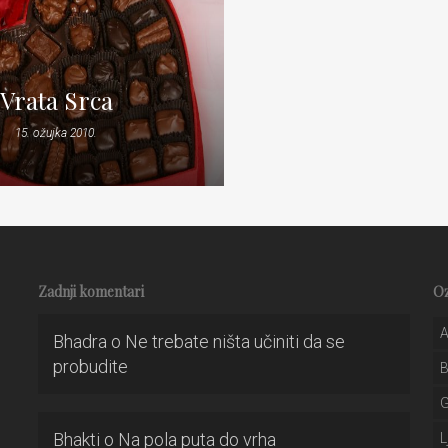
Vrata Srca
15. ožujka 2010.
Zadnji komentari
O
A
Bhadra
o
Ne trebate ništa učiniti da se
probudite
Bhakti
o
Na pola puta do vrha
L