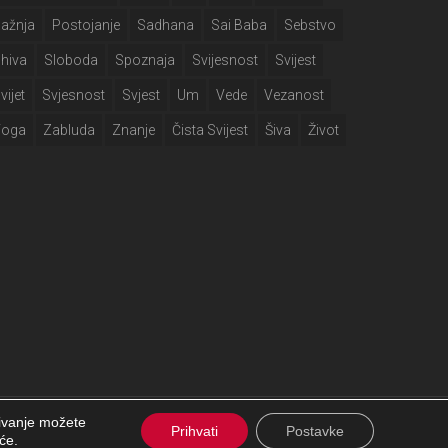
ažnja
Postojanje
Sadhana
Sai Baba
Sebstvo
hiva
Sloboda
Spoznaja
Svijesnost
Svijest
vijet
Svjesnost
Svjest
Um
Vede
Vezanost
Yoga
Zabluda
Znanje
Čista Svijest
Šiva
Život
čivanje možete
facebook
Prihvati
Postavke
će.