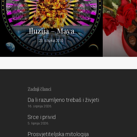
Iluzija – Maya
23. ožujka 2010.
Zadnji članci
Da li razumljeno trebaš i živjeti
16. srpnja 2026.
Srce i privid
5. lipnja 2026.
Prosvjetiteljska mitologija