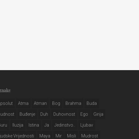
znake
psolut
Atma
Atman
Bog
Brahma
Buda
Budnost
Buđenje
Duh
Duhovnost
Ego
Girija
Guru
Iluzija
Istina
Ja
Jedinstvo..
Ljubav
judske Vrijednosti
Maya
Mir
Misli
Mudrost