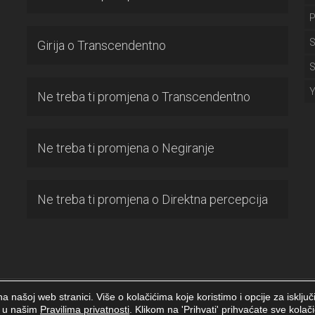
P
S
Girija
o
Transcendentno
S
Ne treba ti promjena
o
Transcendentno
Ne treba ti promjena
o
Negiranje
Ne treba ti promjena
o
Direktna percepcija
a našoj web stranici. Više o kolačićima koje koristimo i opcije za isklju
 stranice
i u našim
Pravilima privatnosti
. Klikom na 'Prihvati' prihvaćate sve kolači