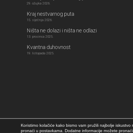
29. ožujka 2026.
Kraj nestvarnog puta
15. siječnja 2026.
Ništa ne dolazi i ništa ne odlazi
13. prosinca 2025.
Kvantna duhovnost
19. listopada 2025.
Koristimo kolačiće kako bismo vam pružili najbolje iskustvo n
Girija.info 2026 |
Izjava o privatnosti
|
Postavke kolačića
|
Izrada web
pronaći u postavkama. Dodatne informacije možete pronać