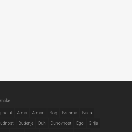
znake
psolut
Atma
Atman
Bog
Brahma
Buda
Budnost
Buđenje
Duh
Duhovnost
Ego
Girija