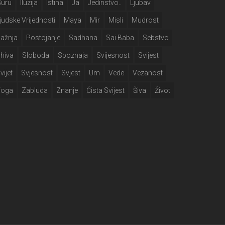
Guru
Iluzija
Istina
Ja
Jedinstvo..
Ljubav
judske Vrijednosti
Maya
Mir
Misli
Mudrost
ažnja
Postojanje
Sadhana
Sai Baba
Sebstvo
hiva
Sloboda
Spoznaja
Svijesnost
Svijest
vijet
Svjesnost
Svjest
Um
Vede
Vezanost
Yoga
Zabluda
Znanje
Čista Svijest
Šiva
Život