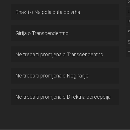
Bhakti
o
Na pola puta do vrha
L
P
S
Girija
o
Transcendentno
S
Ne treba ti promjena
o
Transcendentno
Ne treba ti promjena
o
Negiranje
Ne treba ti promjena
o
Direktna percepcija