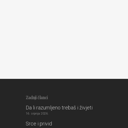
Tantra i Joga
3. travnja 2010.
Zadnji članci
Da li razumljeno trebaš i živjeti
16. srpnja 2026.
Srce i privid