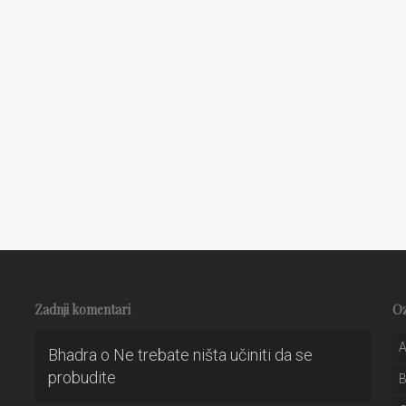
Zadnji komentari
O
A
Bhadra
o
Ne trebate ništa učiniti da se
probudite