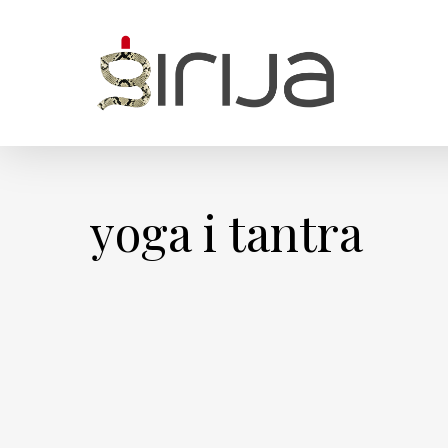
Skip
to
main
content
yoga i tantra