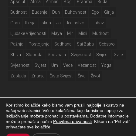
Apsolut
Atma
Atman
Bog
Brahma
Buda
Budnost
Buđenje
Duh
Duhovnost
Ego
Girija
Guru
Iluzija
Istina
Ja
Jedinstvo..
Ljubav
Ljudske Vrijednosti
Maya
Mir
Misli
Mudrost
Pažnja
Postojanje
Sadhana
Sai Baba
Sebstvo
Shiva
Sloboda
Spoznaja
Svijesnost
Svijest
Svijet
Svjesnost
Svjest
Um
Vede
Vezanost
Yoga
Zabluda
Znanje
Čista Svijest
Šiva
Život
Koristimo kolačiće kako bismo vam pružili najbolje iskustvo na
našoj web stranici. Više o kolačićima koje koristimo i opcije za
isključivanje možete pronaći u postavkama. Dodatne informacije
Girija.info 2026 |
Izjava o privatnosti
|
Postavke kolačića
|
Izrada web
možete pronaći u našim
Pravilima privatnosti
. Klikom na 'Prihvati'
stranice
prihvaćate sve kolačiće.