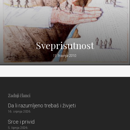
Sveprisutnost
11. travnja 2010.
Zadnji članci
Da li razumljeno trebaš i živjeti
16. srpnja 2026.
Srce i privid
5. lipnja 2026.