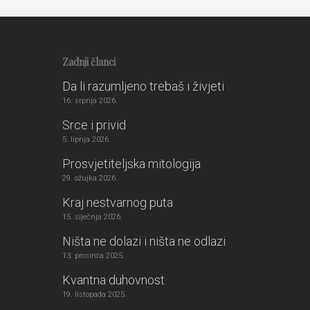
Zadnji članci
Da li razumljeno trebaš i živjeti
16. srpnja 2026.
Srce i privid
5. lipnja 2026.
Prosvjetiteljska mitologija
29. ožujka 2026.
Kraj nestvarnog puta
15. siječnja 2026.
Ništa ne dolazi i ništa ne odlazi
13. prosinca 2025.
Kvantna duhovnost
19. listopada 2025.