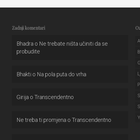
Zadnji komentari
O
A
Bhadra
o
Ne trebate ništa učiniti da se
probudite
Bhakti
o
Na pola puta do vrha
L
P
S
Girija
o
Transcendentno
S
Ne treba ti promjena
o
Transcendentno