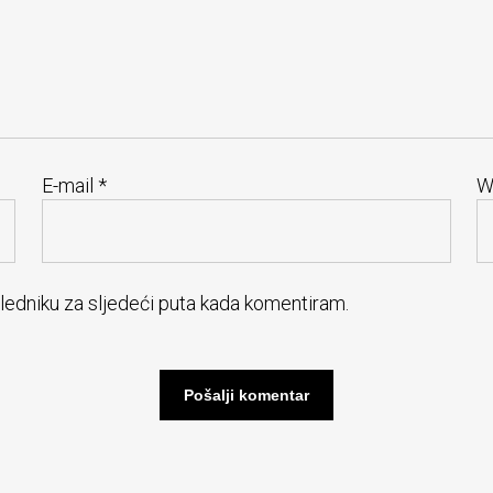
E-mail
*
W
gledniku za sljedeći puta kada komentiram.