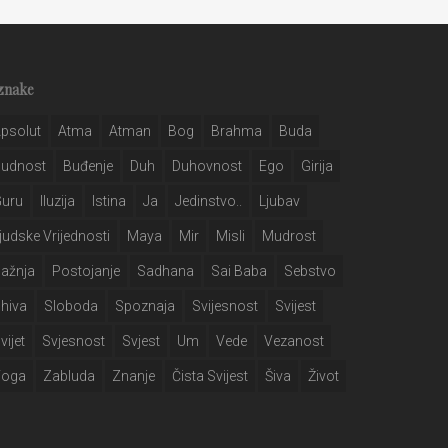
znake
psolut
Atma
Atman
Bog
Brahma
Buda
Budnost
Buđenje
Duh
Duhovnost
Ego
Girija
Guru
Iluzija
Istina
Ja
Jedinstvo..
Ljubav
judske Vrijednosti
Maya
Mir
Misli
Mudrost
ažnja
Postojanje
Sadhana
Sai Baba
Sebstvo
hiva
Sloboda
Spoznaja
Svijesnost
Svijest
vijet
Svjesnost
Svjest
Um
Vede
Vezanost
Yoga
Zabluda
Znanje
Čista Svijest
Šiva
Život