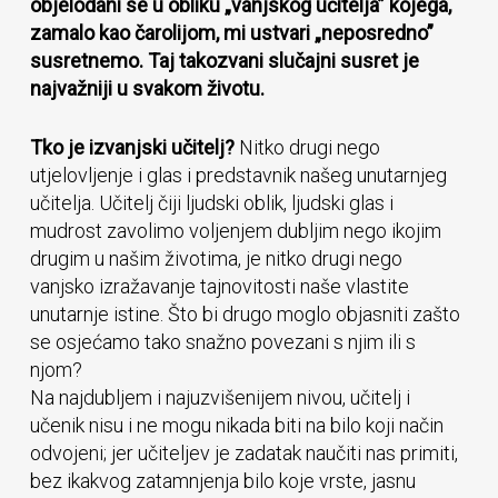
objelodani se u obliku „vanjskog učitelja” kojega,
zamalo kao čarolijom, mi ustvari „neposredno”
susretnemo. Taj takozvani slučajni susret je
najvažniji u svakom životu.
Tko je izvanjski učitelj?
Nitko drugi nego
utjelovljenje i glas i predstavnik našeg unutarnjeg
učitelja. Učitelj čiji ljudski oblik, ljudski glas i
mudrost zavolimo voljenjem dubljim nego ikojim
drugim u našim životima, je nitko drugi nego
vanjsko izražavanje tajnovitosti naše vlastite
unutarnje istine. Što bi drugo moglo objasniti zašto
se osjećamo tako snažno povezani s njim ili s
njom?
Na najdubljem i najuzvišenijem nivou, učitelj i
učenik nisu i ne mogu nikada biti na bilo koji način
odvojeni; jer učiteljev je zadatak naučiti nas primiti,
bez ikakvog zatamnjenja bilo koje vrste, jasnu