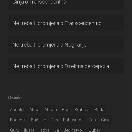
Girija
o
Transcendentno
Ne treba ti promjena
o
Transcendentno
Ne treba ti promjena
o
Negiranje
Ne treba ti promjena
o
Direktna percepcija
Oznake
Apsolut
Atma
Atman
Bog
Brahma
Buda
Budnost
Buđenje
Duh
Duhovnost
Ego
Girija
Guru
Iluzija
Istina
Ja
Jedinstvo..
Ljubav