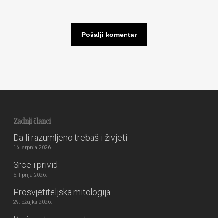
Zadnji članci
Da li razumljeno trebaš i živjeti
16. srpnja 2026.
Srce i privid
5. lipnja 2026.
Prosvjetiteljska mitologija
29. ožujka 2026.