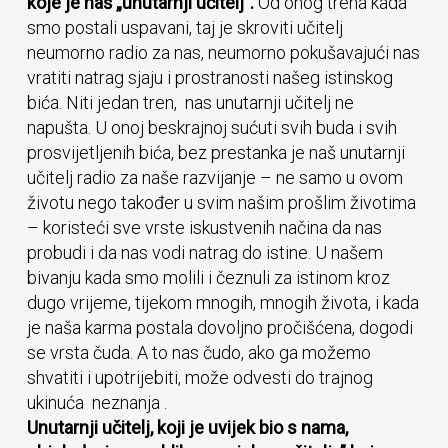
koje je naš „unutarnji učitelj”.
Od onog trena kada
smo postali uspavani, taj je skroviti učitelj
neumorno radio za nas, neumorno pokušavajući nas
vratiti natrag sjaju i prostranosti našeg istinskog
bića. Niti jedan tren, nas unutarnji učitelj ne
napušta. U onoj beskrajnoj sućuti svih buda i svih
prosvijetljenih bića, bez prestanka je naš unutarnji
učitelj radio za naše razvijanje – ne samo u ovom
životu nego također u svim našim prošlim životima
– koristeći sve vrste iskustvenih načina da nas
probudi i da nas vodi natrag do istine. U našem
bivanju kada smo molili i čeznuli za istinom kroz
dugo vrijeme, tijekom mnogih, mnogih života, i kada
je naša karma postala dovoljno pročišćena, dogodi
se vrsta čuda. A to nas čudo, ako ga možemo
shvatiti i upotrijebiti, može odvesti do trajnog
ukinuća neznanja .
Unutarnji učitelj, koji je uvijek bio s nama,