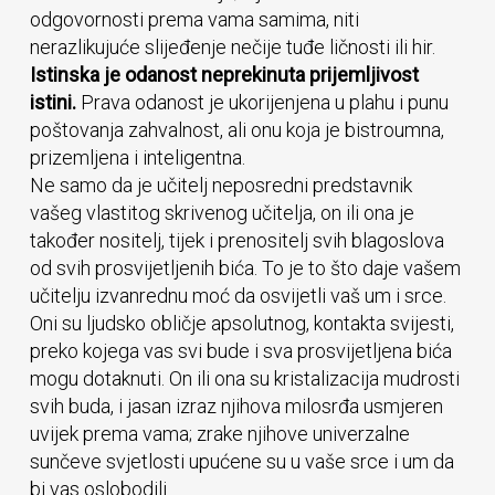
odgovornosti prema vama samima, niti
nerazlikujuće slijeđenje nečije tuđe ličnosti ili hir.
Istinska je odanost neprekinuta prijemljivost
istini.
Prava odanost je ukorijenjena u plahu i punu
poštovanja zahvalnost, ali onu koja je bistroumna,
prizemljena i inteligentna.
Ne samo da je učitelj neposredni predstavnik
vašeg vlastitog skrivenog učitelja, on ili ona je
također nositelj, tijek i prenositelj svih blagoslova
od svih prosvijetljenih bića. To je to što daje vašem
učitelju izvanrednu moć da osvijetli vaš um i srce.
Oni su ljudsko obličje apsolutnog, kontakta svijesti,
preko kojega vas svi bude i sva prosvijetljena bića
mogu dotaknuti. On ili ona su kristalizacija mudrosti
svih buda, i jasan izraz njihova milosrđa usmjeren
uvijek prema vama; zrake njihove univerzalne
sunčeve svjetlosti upućene su u vaše srce i um da
bi vas oslobodili.