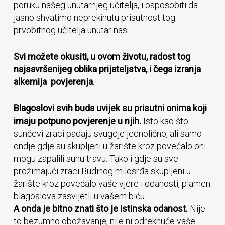
poruku našeg unutarnjeg učitelja, i osposobiti da
jasno shvatimo neprekinutu prisutnost tog
prvobitnog učitelja unutar nas.
Svi možete okusiti, u ovom životu, radost tog
najsavršenijeg oblika prijateljstva, i čega izranja
alkemija povjerenja
.
Blagoslovi svih buda uvijek su prisutni onima koji
imaju potpuno povjerenje u njih.
Isto kao što
sunčevi zraci padaju svugdje jednolično, ali samo
ondje gdje su skupljeni u žarište kroz povećalo oni
mogu zapalili suhu travu. Tako i gdje su sve-
prožimajući zraci Budinog milosrđa skupljeni u
žarište kroz povećalo vaše vjere i odanosti, plamen
blagoslova zasvijetli u vašem biću.
A onda je bitno znati što je istinska odanost.
Nije
to bezumno obožavanje; nije ni odreknuće vaše