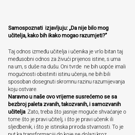
Samospoznati izjavljuju: „Da nije bilo mog
učitelja, kako bih ikako mogao razumjeti?”
Taj odnos između učitelja i učenika je vrlo bitan taj
međusobni odnos za živući prijenos istine, s uma
na um, s duše na dušu. Oni tvrde ne bih uopće imali
mogućnosti obistiniti istinu učenja, ne bih bili
sposoban dosegnuti skromnu razinu razumijevanja
koju ostvare.
Naravno u naše ovo vrijeme susrećemo se sa
bezbroj paleta zvanih, takozvanih, i samozvanih
učitelja
. Zato, treba što jasnije moguće shvaćanje o
tome što je pravi učitelj, i što je pravi učenik ili
sljedbenik, i što je istinska priroda stvarnosti. To je
put ka transformaciji do koje se dolazi kroz