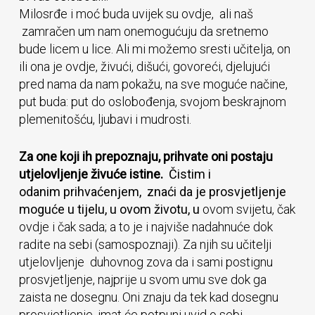
Milosrđe i moć buda uvijek su ovdje, ali naš
zamračen um nam onemogućuju da sretnemo
bude licem u lice. Ali mi možemo sresti učitelja, on
ili ona je ovdje, živući, dišući, govoreći, djelujući
pred nama da nam pokažu, na sve moguće načine,
put buda: put do oslobođenja, svojom beskrajnom
plemenitošću, ljubavi i mudrosti.
Za one koji ih prepoznaju, prihvate oni postaju
utjelovljenje živuće istine.
Čistim i
odanim prihvaćenjem, znaći da je prosvjetljenje
moguće u tijelu, u ovom životu, u
ovom svijetu, čak
ovdje i čak sada; a to je i najviše nadahnuće dok
radite na sebi (samospoznaji). Za njih su učitelji
utjelovljenje duhovnog zova da i sami postignu
prosvjetljenje, najprije u svom umu sve dok ga
zaista ne dosegnu. Oni znaju da tek kad dosegnu
prosvjetljenje, imat će potpuni uvid o sebi