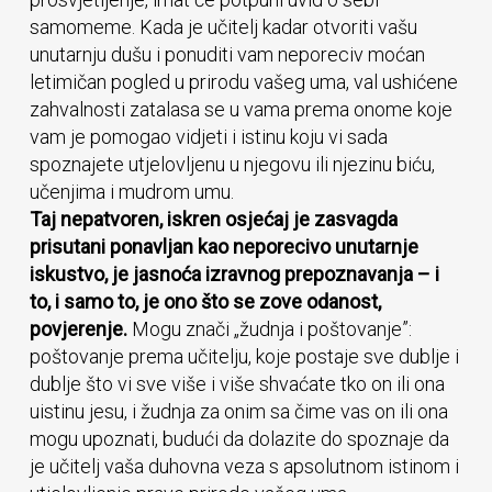
samomeme. Kada je učitelj kadar otvoriti vašu
unutarnju dušu i ponuditi vam neporeciv moćan
letimičan pogled u prirodu vašeg uma, val ushićene
zahvalnosti zatalasa se u vama prema onome koje
vam je pomogao vidjeti i istinu koju vi sada
spoznajete utjelovljenu u njegovu ili njezinu biću,
učenjima i mudrom umu.
Taj nepatvoren, iskren osjećaj je zasvagda
prisutani ponavljan kao neporecivo unutarnje
iskustvo, je jasnoća izravnog prepoznavanja – i
to, i samo to, je ono što se zove odanost,
povjerenje.
Mogu znači „žudnja i poštovanje”:
poštovanje prema učitelju, koje postaje sve dublje i
dublje što vi sve više i više shvaćate tko on ili ona
uistinu jesu, i žudnja za onim sa čime vas on ili ona
mogu upoznati, budući da dola­zite do spoznaje da
je učitelj vaša duhovna veza s apsolutnom istinom i