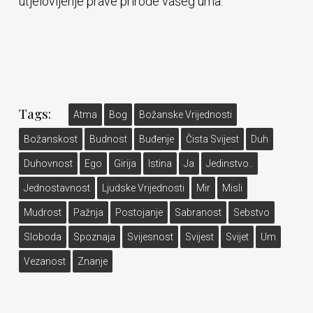
utjelovljenje prave prirode vašeg uma.
Tags:
Atma
Bog
Božanske Vrijednosti
Božanskost
Budnost
Buđenje
Čista Svijest
Duh
Duhovnost
Ego
Girija
Istina
Ja
Jedinstvo..
Jednostavnost
Ljudske Vrijednosti
Mir
Misli
Mudrost
Pažnja
Postojanje
Sabranost
Sebstvo
Sloboda
Spoznaja
Svijesnost
Svijest
Svijet
Um
Vezanost
Znanje