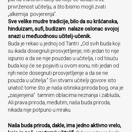
privrženost učitelju, a što bismo mogli zvati
„alkemija povjerenja”.
Sve velike mudre tradicije, bilo da su kršćanska,
hinduizam, sufi, budizam nalaze oslonac svojoj
snazi u međuodnosu učitelj-učenik.
Buda je rekao u jednoj od Tantri: „Od svih buda koji
su ikada dosegnuli prosvjetljenje, niti jedan to nije
ispunio a da se nije pouzdao u učitelja, i od tisuću
buda koji će se pojaviti u ovom eonu, niti jedan od
njih neće dosegnuti prosvjetljenje a da se ne
pouzda u učitelja.” Svi stvarni učitelji govore isto
unatoč tome što je naša istinska priroda bog, ona je
„zasjenjena” tamnim oblacima neznanja i zabluda
.
Ali prava priroda, međutim, naša buda priroda,
nikada nije potpuno u mraku.
Naša buda priroda, dakle, ima jedno aktivno vrelo,