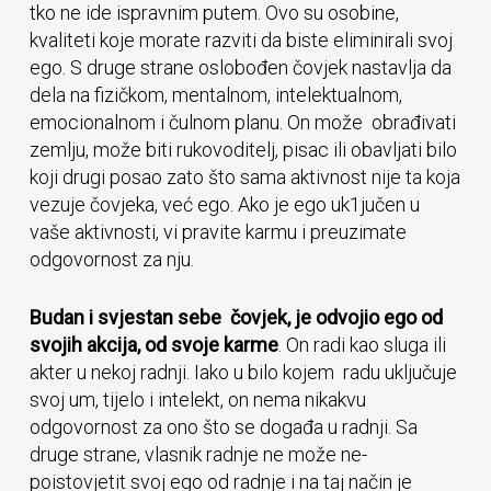
tko ne ide ispravnim putem. Ovo su osobine,
kvaliteti koje morate razviti da biste eliminirali svoj
ego. S druge strane oslobođen čovjek nastavlja da
dela na fizičkom, mentalnom, intelektualnom,
emocionalnom i čulnom planu. On može obrađivati
zemlju, može biti rukovoditelj, pisac ili obavljati bilo
koji drugi posao zato što sama aktivnost nije ta koja
vezuje čovjeka, već ego. Ako je ego uk1jučen u
vaše aktivnosti, vi pravite karmu i preuzimate
odgovornost za nju.
Budan i svjestan sebe čovjek, je odvojio ego od
svojih akcija, od svoje karme
. On radi kao sluga ili
akter u nekoj radnji. Iako u bilo kojem radu uključuje
svoj um, tijelo i intelekt, on nema nikakvu
odgovornost za ono što se događa u radnji. Sa
druge strane, vlasnik radnje ne može ne-
poistovjetit svoj ego od radnje i na taj način je