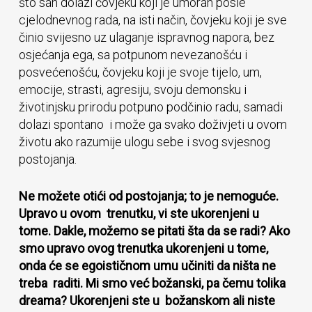
što san dolazi čovjeku koji je umoran posle
cjelodnevnog rada, na isti način, čovjeku koji je sve
činio svijesno uz ulaganje ispravnog napora, bez
osjećanja ega, sa potpunom nevezanošću i
posvećenošću, čovjeku koji je svoje tijelo, um,
emocije, strasti, agresiju, svoju demonsku i
životinjsku prirodu potpuno podčinio radu, samadi
dolazi spontano i može ga svako doživjeti u ovom
životu ako razumije ulogu sebe i svog svjesnog
postojanja.
Ne možete otići od postojanja; to je nemoguće.
Upravo u ovom trenutku, vi ste ukorenjeni u
tome. Dakle, možemo se pitati šta da se radi? Ako
smo upravo ovog trenutka ukorenjeni u tome,
onda će se egoističnom umu učiniti da ništa ne
treba raditi. Mi smo već božanski, pa čemu tolika
dreama? Ukorenjeni ste u božanskom ali niste