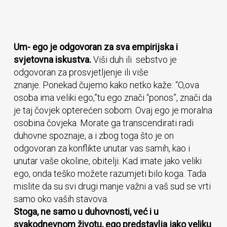
Um- ego je odgovoran za sva empirijska i
svjetovna iskustva.
Viši duh ili sebstvo je
odgovoran za prosvjetljenje ili više
znanje. Ponekad čujemo kako netko kaže: “O,ova
osoba ima veliki ego,”tu ego znači “ponos”, znači da
je taj čovjek opterećen sobom. Ovaj ego je moralna
osobina čovjeka. Morate ga transcendirati radi
duhovne spoznaje, a i zbog toga što je on
odgovoran za konflikte unutar vas samih, kao i
unutar vaše okoline, obitelji. Kad imate jako veliki
ego, onda teško možete razumjeti bilo koga. Tada
mislite da su svi drugi manje važni a vaš sud se vrti
samo oko vaših stavova.
Stoga, ne samo u duhovnosti, već i u
svakodnevnom životu, ego predstavlja jako veliku