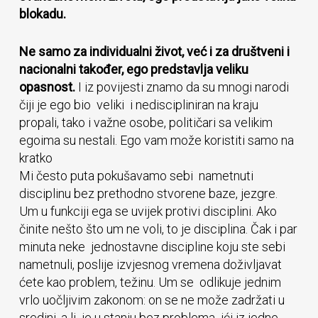
blokadu.
Ne samo za individualni život, već i za društveni i
nacionalni također, ego predstavlja veliku
opasnost.
I iz povijesti znamo da su mnogi narodi
čiji je ego bio veliki i nediscipliniran na kraju
propali, tako i važne osobe, političari sa velikim
egoima su nestali. Ego vam može koristiti samo na
kratko
Mi često puta pokušavamo sebi nametnuti
disciplinu bez prethodno stvorene baze, jezgre.
Um u funkciji ega se uvijek protivi disciplini. Ako
činite nešto što um ne voli, to je disciplina. Čak i par
minuta neke jednostavne discipline koju ste sebi
nametnuli, poslije izvjesnog vremena doživljavat
ćete kao problem, težinu. Um se odlikuje jednim
vrlo uočljivim zakonom: on se ne može zadržati u
sredini, a li je u stanju bez problema ići iz jedne