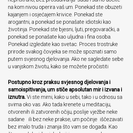
na kom nivou operira vaš um. Ponekad ste obuzeti
kajanjem i osjećajem krivice. Ponekad ste
arogantni, a ponekad se ponašate idiotski kao
životinja. Ponekad ste bjesni, ljuti, pregovarački, a
ponekad se ponašate kao uljudna i fina osoba.
Ponekad izgledate kao svetac. Proces trostruke
prirode svakog čovjeka se može spoznati samo
putem svjesnog djelovanja. Ako ne sagledate sebe
u vanjskom životu, kako se možete pročistiti
Postupno kroz praksu svjesnog djelovanja i
samoispitivanja, um stiče apsolutan mir i izvana i
iznutra.
Vi ste mirni, kako u sebi, tako i u odnosu sa
svima oko vas. Ako tada krenete u meditaciju,
otvorenih ili zatvorenih očiju, poslije vježbe neke
sadane ili bez neke prakse, um počinje iščezavati
bez imalo truda i znanja što vam se događa. Kao