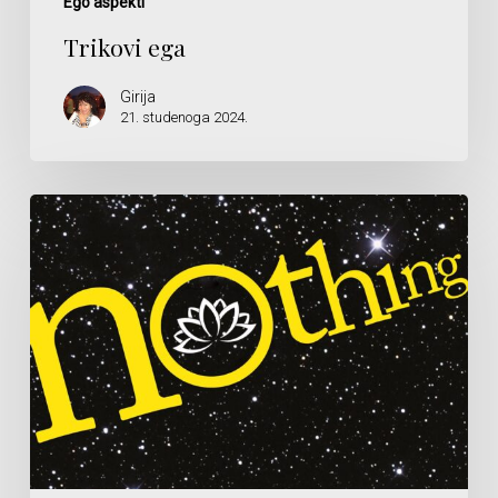
Ego aspekti
Trikovi ega
Girija
21. studenoga 2024.
Ne
trebate
ništa
učiniti
da
se
probudite