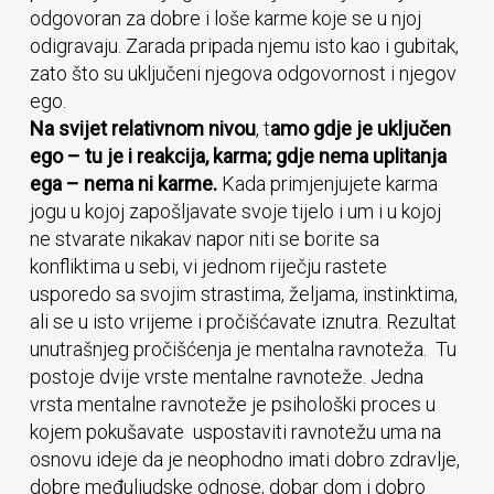
odgovoran za dobre i loše karme koje se u njoj
odigravaju. Zarada pripada njemu isto kao i gubitak,
zato što su uključeni njegova odgovornost i njegov
ego.
Na svijet relativnom nivou
, t
amo gdje je uključen
ego – tu je i reakcija, karma; gdje nema uplitanja
ega – nema ni karme.
Kada primjenjujete karma
jogu u kojoj zapošljavate svoje tijelo i um i u kojoj
ne stvarate nikakav napor niti se borite sa
konfliktima u sebi, vi jednom riječju rastete
usporedo sa svojim strastima, željama, instinktima,
ali se u isto vrijeme i pročišćavate iznutra. Rezultat
unutrašnjeg pročišćenja je mentalna ravnoteža. Tu
postoje dvije vrste mentalne ravnoteže. Jedna
vrsta mentalne ravnoteže je psihološki proces u
kojem pokušavate uspostaviti ravnotežu uma na
osnovu ideje da je neophodno imati dobro zdravlje,
dobre međuljudske odnose, dobar dom i dobro