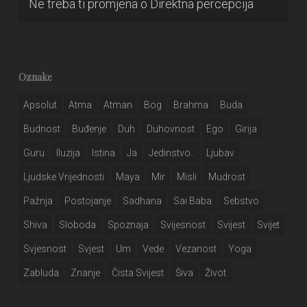
Ne treba ti promjena
o
Direktna percepcija
Oznake
Apsolut
Atma
Atman
Bog
Brahma
Buda
Budnost
Buđenje
Duh
Duhovnost
Ego
Girija
Guru
Iluzija
Istina
Ja
Jedinstvo..
Ljubav
Ljudske Vrijednosti
Maya
Mir
Misli
Mudrost
Pažnja
Postojanje
Sadhana
Sai Baba
Sebstvo
Shiva
Sloboda
Spoznaja
Svijesnost
Svijest
Svijet
Svjesnost
Svjest
Um
Vede
Vezanost
Yoga
Zabluda
Znanje
Čista Svijest
Šiva
Život