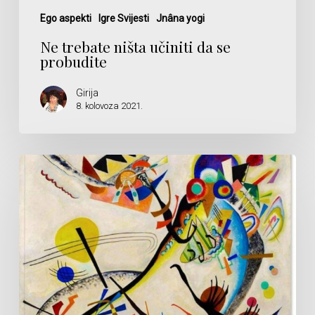
Ego aspekti
Igre Svijesti
Jnâna yogi
Ne trebate ništa učiniti da se
probudite
Girija
8. kolovoza 2021.
Karika
koja
nedostaje