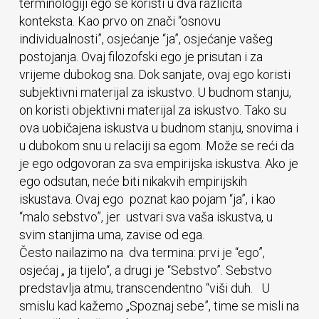
terminologiji ego se koristi u dva različita
konteksta. Kao prvo on znači “osnovu
individualnosti”, osjećanje “ja”, osjećanje vašeg
postojanja. Ovaj filozofski ego je prisutan i za
vrijeme dubokog sna. Dok sanjate, ovaj ego koristi
subjektivni materijal za iskustvo. U budnom stanju,
on koristi objektivni materijal za iskustvo. Tako su
ova uobičajena iskustva u budnom stanju, snovima i
u dubokom snu u relaciji sa egom. Može se reći da
je ego odgovoran za sva empirijska iskustva. Ako je
ego odsutan, neće biti nikakvih empirijskih
iskustava. Ovaj ego poznat kao pojam “ja”, i kao
“malo sebstvo”, jer ustvari sva vaša iskustva, u
svim stanjima uma, zavise od ega.
Često nailazimo na dva termina: prvi je “ego”,
osjećaj „ ja tijelo“, a drugi je “Sebstvo”. Sebstvo
predstavlja atmu, transcendentno “viši duh. U
smislu kad kažemo „Spoznaj sebe”, time se misli na