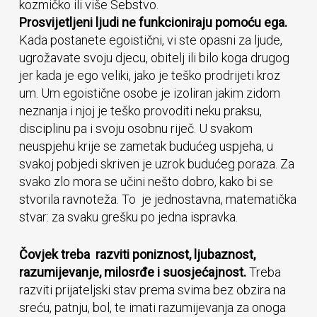
kozmičko ili više Sebstvo.
Prosvijetljeni ljudi ne funkcioniraju pomoću ega.
Kada postanete egoistični, vi ste opasni za ljude,
ugrožavate svoju djecu, obitelj ili bilo koga drugog
jer kada je ego veliki, jako je teško prodrijeti kroz
um. Um egoistične osobe je izoliran jakim zidom
neznanja i njoj je teško provoditi neku praksu,
disciplinu pa i svoju osobnu riječ. U svakom
neuspjehu krije se zametak budućeg uspjeha, u
svakoj pobjedi skriven je uzrok budućeg poraza. Za
svako zlo mora se učini nešto dobro, kako bi se
stvorila ravnoteža. To je jednostavna, matematička
stvar: za svaku grešku po jedna ispravka.
Čovjek treba razviti poniznost, ljubaznost,
razumijevanje, milosrđe i suosjećajnost.
Treba
razviti prijateljski stav prema svima bez obzira na
sreću, patnju, bol, te imati razumijevanja za onoga