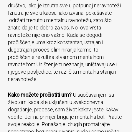
društvo, iako je iznutra sve u potpunoj neravnoteži.
Iznutra je sve u kaosu, iako izvana pokušavate
održati trenutnu mentalnu ravnotežu, zato što
znate da je to dobro za vas. No ova vrsta
ravnoteže nije ono važno. Kada se dogodi
pročišćenje uma kroz konstantan, istrajan i
dugotrajan proces eliminiranja karme, to
pročišćenje rezultira stvarnom mentalnom
ravnotežom.Uništenjem neznanja, uništavaju se i
njegove posljedice, te različita mentalna stanja i
neravnoteže.
Kako možete pročistiti um?
U suočavanjem sa
životom. kada ste uključeni u svakodnevna
događanje, procese, sam život kakav jeste, kakav
vodite. Jer na primjer briga je mentalna bol. Pratite
svoje reakcije. Ponašanje drugih promatrajte
nepristrano, bez prosuđivanja suda i samo uočite