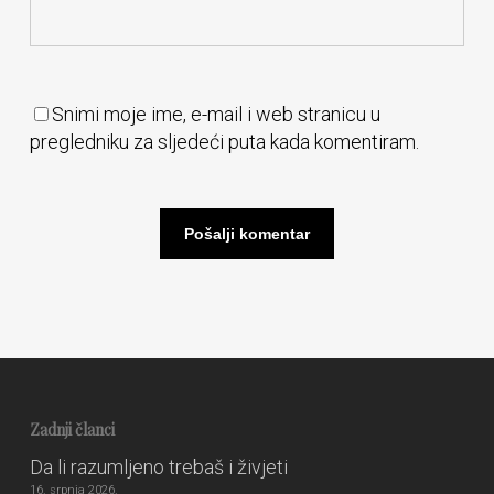
Snimi moje ime, e-mail i web stranicu u
pregledniku za sljedeći puta kada komentiram.
Zadnji članci
Da li razumljeno trebaš i živjeti
16. srpnja 2026.