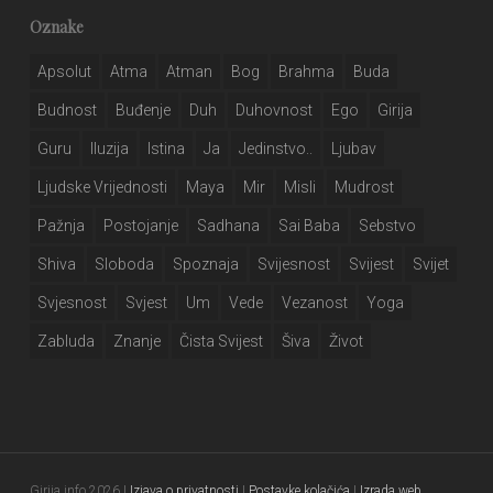
Oznake
Apsolut
Atma
Atman
Bog
Brahma
Buda
Budnost
Buđenje
Duh
Duhovnost
Ego
Girija
Guru
Iluzija
Istina
Ja
Jedinstvo..
Ljubav
Ljudske Vrijednosti
Maya
Mir
Misli
Mudrost
Pažnja
Postojanje
Sadhana
Sai Baba
Sebstvo
Shiva
Sloboda
Spoznaja
Svijesnost
Svijest
Svijet
Svjesnost
Svjest
Um
Vede
Vezanost
Yoga
Zabluda
Znanje
Čista Svijest
Šiva
Život
Girija.info 2026 |
Izjava o privatnosti
|
Postavke kolačića
|
Izrada web