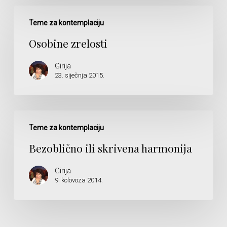
Osobine
zrelosti
Teme za kontemplaciju
Osobine zrelosti
Girija
23. siječnja 2015.
Bezoblično
ili
Teme za kontemplaciju
skrivena
Bezoblično ili skrivena harmonija
harmonija
Girija
9. kolovoza 2014.