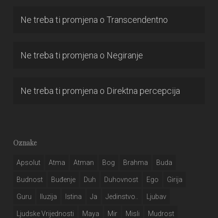
Ne treba ti promjena
o
Transcendentno
Ne treba ti promjena
o
Negiranje
Ne treba ti promjena
o
Direktna percepcija
Oznake
Apsolut
Atma
Atman
Bog
Brahma
Buda
Budnost
Buđenje
Duh
Duhovnost
Ego
Girija
Guru
Iluzija
Istina
Ja
Jedinstvo..
Ljubav
Ljudske Vrijednosti
Maya
Mir
Misli
Mudrost