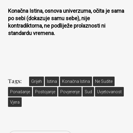
Konačna Istina, osnova univerzuma, očita je sama
po sebi (dokazuje samu sebe), nije
kontradiktorna, ne podliježe prolaznosti ni
standardu vremena.
Tags:
Grijeh
Istina
Konačna Istina
Ne Sudite
Ponašanje
Postojanje
Povjerenje
Sud
Uvjetovanost
Vjera