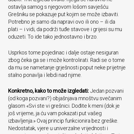
ostavlja samog s njegovom lošom savješću.
Grešniku se pokazuje put kojim se može izbaviti.
Potrebno je samo da napravi ovo ili ono – ili da
plati – i vidi, da podrži tuđe stavove i grijesi su mu
oduzeti. To ide tako jednostavno i brzo.
Usprkos tome pojedinac i dalje ostaje nesiguran
zbog čeka ga se i može kontrolirati. Radi se o tome
da mu se nametanje grješnosti poput neke prijetnje
stalno ponavlja i lebdi nad njime.
Konkretno, kako to može izgledati:
Jedan pozvani
(od koga pozvani?) objašnjava mnoštvu svečanim
glasom «Svi ste vi grešnici. Dođite k meni (dok je
još vrijeme, ja ću vam pokazati put vašeg
izbavljenja.» Ovaj princip funkcionira bez greške.
Nedostatak, vjere u univerzalne vrijednosti i