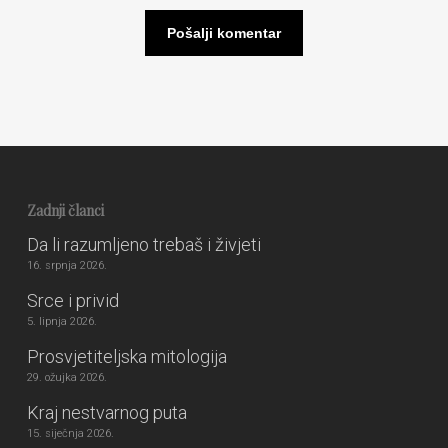
Zadnji članci
Da li razumljeno trebaš i živjeti
16. srpnja 2026.
Srce i privid
5. lipnja 2026.
Prosvjetiteljska mitologija
29. ožujka 2026.
Kraj nestvarnog puta
15. siječnja 2026.