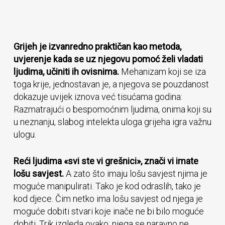
Grijeh je izvanredno praktičan kao metoda,
uvjerenje kada se uz njegovu pomoć želi vladati
ljudima, učiniti ih ovisnima.
Mehanizam koji se iza
toga krije, jednostavan je, a njegova se pouzdanost
dokazuje uvijek iznova već tisućama godina:
Razmatrajući o bespomoćnim ljudima, onima koji su
u neznanju, slabog intelekta uloga grijeha igra važnu
ulogu.
Reći ljudima «svi ste vi grešnici», znači vi imate
lošu savjest.
A zato što imaju lošu savjest njima je
moguće manipulirati. Tako je kod odraslih, tako je
kod djece. Čim netko ima lošu savjest od njega je
moguće dobiti stvari koje inače ne bi bilo moguće
dobiti. Trik izgleda ovako: njega se naravno ne