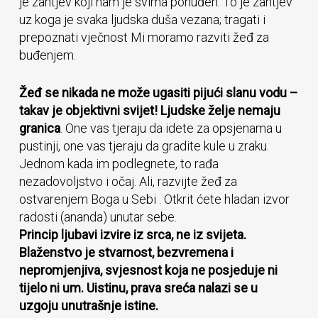
je zahtjev koji nam je svima ponuđen. To je zahtjev
uz koga je svaka ljudska duša vezana; tragati i
prepoznati vječnost Mi moramo razviti žeđ za
buđenjem.
Žeđ se nikada ne može ugasiti pijući slanu vodu –
takav je objektivni svijet! Ljudske želje nemaju
granica
. One vas tjeraju da idete za opsjenama u
pustinji, one vas tjeraju da gradite kule u zraku.
Jednom kada im podlegnete, to rađa
nezadovoljstvo i očaj. Ali, razvijte žeđ za
ostvarenjem Boga u Sebi . Otkrit ćete hladan izvor
radosti (ananda) unutar sebe.
Princip ljubavi izvire iz srca, ne iz svijeta.
Blaženstvo je stvarnost, bezvremena i
nepromjenjiva, svjesnost koja ne posjeduje ni
tijelo ni um. Uistinu, prava sreća nalazi se u
uzgoju unutrašnje istine.