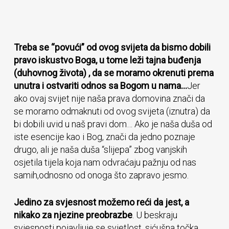
Treba se “povući” od ovog svijeta da bismo dobili
pravo iskustvo Boga, u tome leži tajna buđenja
(duhovnog života) , da se moramo okrenuti prema
unutra i ostvariti odnos sa Bogom u nama…
Jer
ako ovaj svijet nije naša prava domovina znači da
se moramo odmaknuti od ovog svijeta (iznutra) da
bi dobili uvid u naš pravi dom… Ako je naša duša od
iste esencije kao i Bog, znači da jedno poznaje
drugo, ali je naša duša “slijepa” zbog vanjskih
osjetila tijela koja nam odvraćaju pažnju od nas
samih,odnosno od onoga što zapravo jesmo.
Jedino za svjesnost možemo reći da jest, a
nikako za njezine preobrazbe
. U beskraju
svjesnosti pojavljuje se svjetlost, sićušna točka