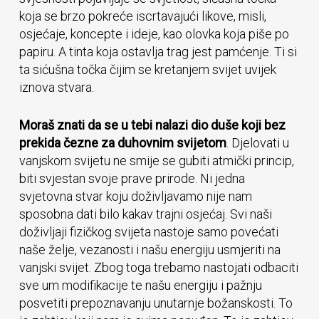
koja se brzo pokreće iscrtavajući likove, misli,
osjećaje, koncepte i ideje, kao olovka koja piše po
papiru. A tinta koja ostavlja trag jest pamćenje. Ti si
ta sićušna točka čijim se kretanjem svijet uvijek
iznova stvara.
Moraš znati da se u tebi nalazi dio duše koji bez
prekida čezne za duhovnim svijetom
. Djelovati u
vanjskom svijetu ne smije se gubiti atmički princip,
biti svjestan svoje prave prirode. Ni jedna
svjetovna stvar koju doživljavamo nije nam
sposobna dati bilo kakav trajni osjećaj. Svi naši
doživljaji fizičkog svijeta nastoje samo povećati
naše želje, vezanosti i našu energiju usmjeriti na
vanjski svijet. Zbog toga trebamo nastojati odbaciti
sve um modifikacije te našu energiju i pažnju
posvetiti prepoznavanju unutarnje božanskosti. To