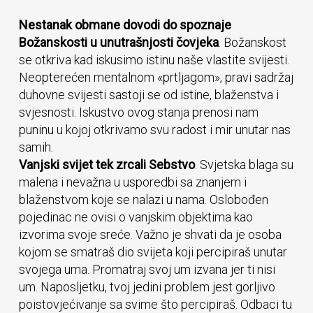
Nestanak obmane dovodi do spoznaje
Božanskosti u unutrašnjosti čovjeka
. Božanskost
se otkriva kad iskusimo istinu naše vlastite svijesti.
Neopterećen mentalnom «prtljagom», pravi sadržaj
duhovne svijesti sastoji se od istine, blaženstva i
svjesnosti. Iskustvo ovog stanja prenosi nam
puninu u kojoj otkrivamo svu radost i mir unutar nas
samih.
Vanjski svijet tek zrcali Sebstvo
. Svjetska blaga su
malena i nevažna u usporedbi sa znanjem i
blaženstvom koje se nalazi u nama. Oslobođen
pojedinac ne ovisi o vanjskim objektima kao
izvorima svoje sreće. Važno je shvati da je osoba
kojom se smatraš dio svijeta koji percipiraš unutar
svojega uma. Promatraj svoj um izvana jer ti nisi
um. Naposljetku, tvoj jedini problem jest gorljivo
poistovjećivanje sa svime što percipiraš. Odbaci tu