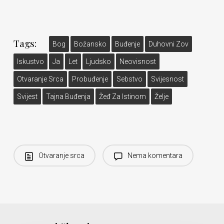
Tags:
Bog
Božansko
Buđenje
Duhovni Zov
Iskustvo
Ja
Let
Ljudsko
Neovisnost
Otvaranje Srca
Probuđenje
Sebstvo
Svijesnost
Svijest
Tajna Buđenja
Žeđ Za Istinom
Želje
Otvaranje srca
Nema komentara