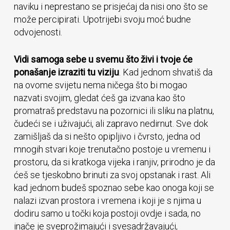
naviku i neprestano se prisjećaj da nisi ono što se
može percipirati. Upotrijebi svoju moć budne
odvojenosti.
Vidi samoga sebe u svemu što živi i tvoje će
ponašanje izraziti tu viziju
. Kad jednom shvatiš da
na ovome svijetu nema ničega što bi mogao
nazvati svojim, gledat ćeš ga izvana kao što
promatraš predstavu na pozornici ili sliku na platnu,
čudeći se i uživajući, ali zapravo nedirnut. Sve dok
zamišljaš da si nešto opipljivo i čvrsto, jedna od
mnogih stvari koje trenutačno postoje u vremenu i
prostoru, da si kratkoga vijeka i ranjiv, prirodno je da
ćeš se tjeskobno brinuti za svoj opstanak i rast. Ali
kad jednom budeš spoznao sebe kao onoga koji se
nalazi izvan prostora i vremena i koji je s njima u
dodiru samo u točki koja postoji ovdje i sada, no
inače je sveprožimajući i svesadržavajući,