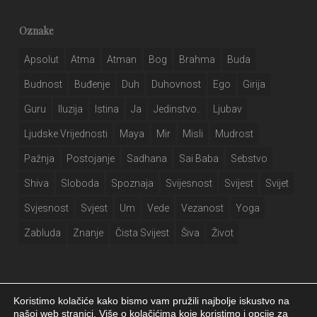
Oznake
Apsolut
Atma
Atman
Bog
Brahma
Buda
Budnost
Buđenje
Duh
Duhovnost
Ego
Girija
Guru
Iluzija
Istina
Ja
Jedinstvo..
Ljubav
Ljudske Vrijednosti
Maya
Mir
Misli
Mudrost
Pažnja
Postojanje
Sadhana
Sai Baba
Sebstvo
Shiva
Sloboda
Spoznaja
Svijesnost
Svijest
Svijet
Svjesnost
Svjest
Um
Vede
Vezanost
Yoga
Zabluda
Znanje
Čista Svijest
Šiva
Život
Koristimo kolačiće kako bismo vam pružili najbolje iskustvo na
našoj web stranici. Više o kolačićima koje koristimo i opcije za