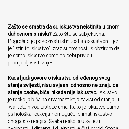
Zašto se smatra da su iskustva neistinita u onom
duhovnom smislu?
Zato što su subjektivna.
Pogrešno je povezivati istinitost sa iskustvom, jer
je “istinito iskustvo” izraz suprotnosti, s obzirom da
je samo iskustvo samo po sebi privid i
promjenljivost svijesti.
Kada ljudi govore o iskustvu određenog svog
stanja svijesti, nisu svjesni odnosno ne znaju da
stanje osobe, biča nikada nije iskustvo.
Iskustvo
je reakcija biča na stvarnost koja zavisi od stanja ili
kvalitetu nivoa čistoće uma. Kako je iskustvo samo
psihološka reakcija, nemoguće je imati iskustvo
onoga što reagira. Svaka reakcija u svijetu
dvojnosti ili dimenziji dualnosti je čist privid. Stoga,