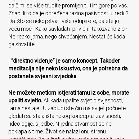
da čim se više trudite promijeniti, tim gore po vas.
Znaći li to da je određena razina pasivnosti u redu?
Da: što se nekoj stvari više odupirete, dajete joj
veću moć. Kako savladati privid ili takozvano zlo?
Ne reakcijama, nego shvaćanjem. Nestat će kada
ga shvatite.
I
“direktno viđenje” je samo koncept. Također
m
editacija nije neko iskustvo, ona je potrebna da
postanete svjesni
svjedoka.
Ne možete metlom istjerati tamu iz sobe, morate
upaliti svjetlo.
Ali kada upalite svjetlo svjesnosti,
tama nestaje. U zabludi ste čim na svijet počnete
gledati sa stajališta nekog koncepta, zavisnosti,
ideologije, sljedbe. Nijedna stvarnost se ne
poklapa s time. Život se nalazi onu stranu