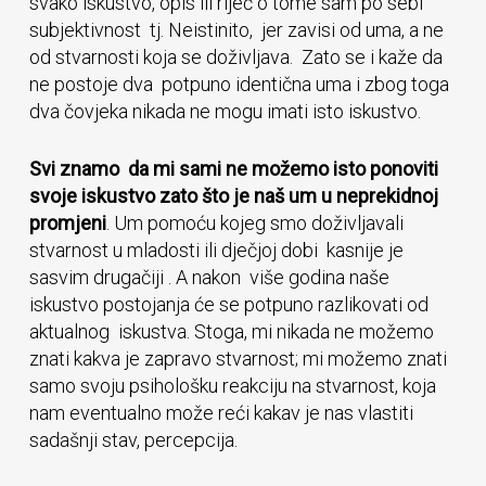
svako iskustvo, opis ili riječ o tome sam po sebi
subjektivnost tj. Neistinito, jer zavisi od uma, a ne
od stvarnosti koja se doživljava. Zato se i kaže da
ne postoje dva potpuno identična uma i zbog toga
dva čovjeka nikada ne mogu imati isto iskustvo.
Svi znamo da mi sami ne možemo isto ponoviti
svoje iskustvo zato što je naš um u neprekidnoj
promjeni
. Um pomoću kojeg smo doživljavali
stvarnost u mladosti ili dječjoj dobi kasnije je
sasvim drugačiji . A nakon više godina naše
iskustvo postojanja će se potpuno razlikovati od
aktualnog iskustva. Stoga, mi nikada ne možemo
znati kakva je zapravo stvarnost; mi možemo znati
samo svoju psihološku reakciju na stvarnost, koja
nam eventualno može reći kakav je nas vlastiti
sadašnji stav, percepcija.