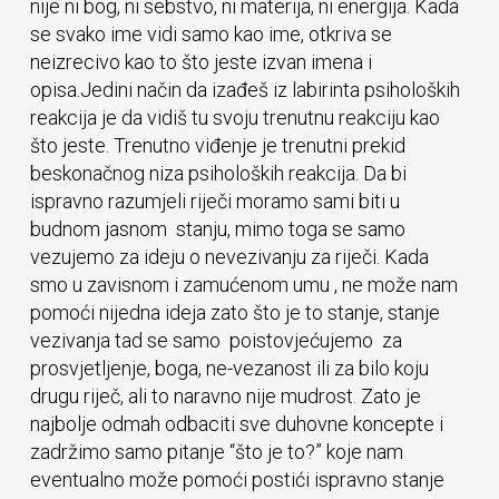
nije ni bog, ni sebstvo, ni materija, ni energija. Kada
se svako ime vidi samo kao ime, otkriva se
neizrecivo kao to što jeste izvan imena i
opisa.Jedini način da izađeš iz labirinta psiholoških
reakcija je da vidiš tu svoju trenutnu reakciju kao
što jeste. Trenutno viđenje je trenutni prekid
beskonačnog niza psiholoških reakcija. Da bi
ispravno razumjeli riječi moramo sami biti u
budnom jasnom stanju, mimo toga se samo
vezujemo za ideju o nevezivanju za riječi. Kada
smo u zavisnom i zamućenom umu , ne može nam
pomoći nijedna ideja zato što je to stanje, stanje
vezivanja tad se samo poistovjećujemo za
prosvjetljenje, boga, ne-vezanost ili za bilo koju
drugu riječ, ali to naravno nije mudrost. Zato je
najbolje odmah odbaciti sve duhovne koncepte i
zadržimo samo pitanje “što je to?” koje nam
eventualno može pomoći postići ispravno stanje