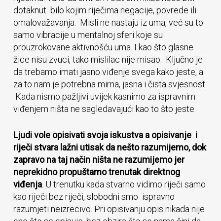
dotaknut bilo kojim riječima negacije, povrede ili
omalovažavanja. Misli ne nastaju iz uma, već su to
samo vibracije u mentalnoj sferi koje su
prouzrokovane aktivnošću uma. I kao što glasne
žice nisu zvuci, tako mislilac nije misao. Ključno je
da trebamo imati jasno viđenje svega kako jeste, a
za to nam je potrebna mirna, jasna i čista svjesnost.
Kada nismo pažljivi uvijek kasnimo za ispravnim
viđenjem ništa ne sagledavajući kao to što jeste.
Ljudi vole opisivati svoja iskustva a opisivanje i
riječi stvara lažni utisak da nešto razumijemo, dok
zapravo na taj način ništa ne razumijemo jer
neprekidno propuštamo trenutak direktnog
viđenja
. U trenutku kada stvarno vidimo riječi samo
kao riječi bez riječi, slobodni smo ispravno
razumjeti neizrecivo. Pri opisivanju opis nikada nije