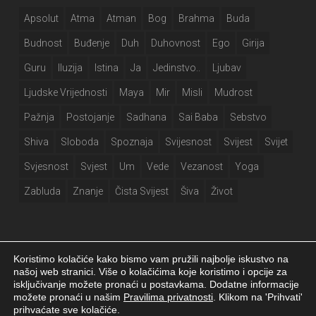
Apsolut
Atma
Atman
Bog
Brahma
Buda
Budnost
Buđenje
Duh
Duhovnost
Ego
Girija
Guru
Iluzija
Istina
Ja
Jedinstvo..
Ljubav
Ljudske Vrijednosti
Maya
Mir
Misli
Mudrost
Pažnja
Postojanje
Sadhana
Sai Baba
Sebstvo
Shiva
Sloboda
Spoznaja
Svijesnost
Svijest
Svijet
Svjesnost
Svjest
Um
Vede
Vezanost
Yoga
Zabluda
Znanje
Čista Svijest
Šiva
Život
Koristimo kolačiće kako bismo vam pružili najbolje iskustvo na
našoj web stranici. Više o kolačićima koje koristimo i opcije za
isključivanje možete pronaći u postavkama. Dodatne informacije
Girija.info 2026 |
Izjava o privatnosti
|
Postavke kolačića
|
Izrada web
možete pronaći u našim
Pravilima privatnosti
. Klikom na 'Prihvati'
stranice
prihvaćate sve kolačiće.