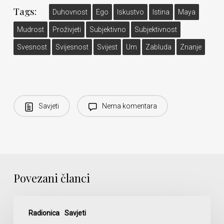
Tags:
Duhovnost
Ego
Iskustvo
Istina
Maya
Mudrost
Proživjeti
Subjektivno
Subjektivnost
Svesnost
Svijesnost
Svijest
Um
Zabluda
Znanje
Savjeti
Nema komentara
Povezani članci
Ako
sebe
Radionica
Savjeti