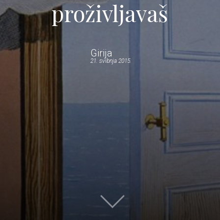
proživljavaš
Girija
21. svibnja 2015.