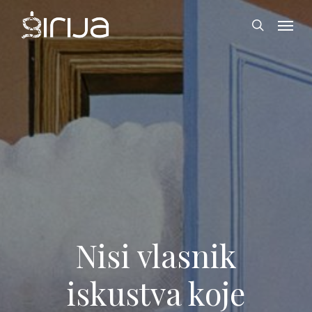
Skip
Menu
to
search
main
content
Nisi vlasnik
iskustva koje