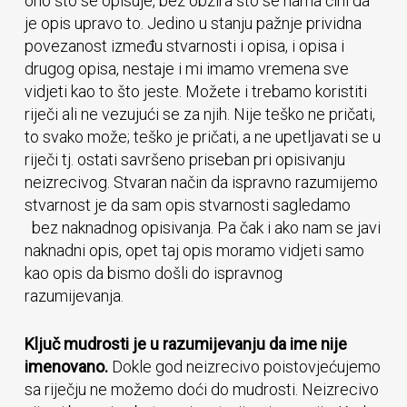
ono što se opisuje, bez obzira što se nama čini da
je opis upravo to. Jedino u stanju pažnje prividna
povezanost između stvarnosti i opisa, i opisa i
drugog opisa, nestaje i mi imamo vremena sve
vidjeti kao to što jeste. Možete i trebamo koristiti
riječi ali ne vezujući se za njih. Nije teško ne pričati,
to svako može; teško je pričati, a ne upetljavati se u
riječi tj. ostati savršeno priseban pri opisivanju
neizrecivog. Stvaran način da ispravno razumijemo
stvarnost je da sam opis stvarnosti sagledamo
bez naknadnog opisivanja. Pa čak i ako nam se javi
naknadni opis, opet taj opis moramo vidjeti samo
kao opis da bismo došli do ispravnog
razumijevanja.
Ključ mudrosti je u razumijevanju da ime nije
imenovano.
Dokle god neizrecivo poistovjećujemo
sa riječju ne možemo doći do mudrosti. Neizrecivo