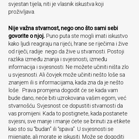
svjestan tijela, niti je vlasnik iskustva koji
proživljava.
Nije važna stvarnost, nego ono što sami sebi
govorite o njoj.
Puno puta ste mogli imati iskustvo
kako ljudi reagiraju na rijeći, hrane se riječima i žive
od riječi, radije nego da žive u stvarnosti. Postoji
razlika između znanja i svjesnosti, između
informacija i svjesnosti. Ne možete učiniti ništa zlo
u svjesnosti. Ali čovjek može učiniti nešto loše sa
znanjem ili s informacijama, kada zna da je nešto
loše. Prava promjena dogodit će se kada vam
bude dano; neće biti uzrokovana vašim egom, već
stvarnošću. Svjesnost ce dopustiti stvarnosti da
vas promijeni. Kada to postignete, kada postanete
svjesni, sve manje i manje ćete se brinuti za etikete
kao sto su “budan” ili “spava”. U svjesnosti se
mijenjate, ali morate je iskusiti. Može se dogoditi