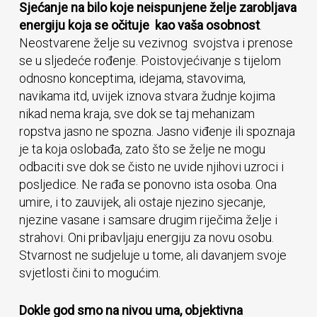
Sjećanje na bilo koje neispunjene želje zarobljava
energiju koja se očituje kao vaša osobnost
.
Neostvarene želje su vezivnog svojstva i prenose
se u sljedeće rođenje. Poistovjećivanje s tijelom
odnosno konceptima, idejama, stavovima,
navikama itd, uvijek iznova stvara žudnje kojima
nikad nema kraja, sve dok se taj mehanizam
ropstva jasno ne spozna. Jasno viđenje ili spoznaja
je ta koja oslobađa, zato što se želje ne mogu
odbaciti sve dok se čisto ne uvide njihovi uzroci i
posljedice. Ne rađa se ponovno ista osoba. Ona
umire, i to zauvijek, ali ostaje njezino sjecanje,
njezine vasane i samsare drugim riječima želje i
strahovi. Oni pribavljaju energiju za novu osobu.
Stvarnost ne sudjeluje u tome, ali davanjem svoje
svjetlosti čini to mogućim.
Dokle god smo na nivou uma, objektivna