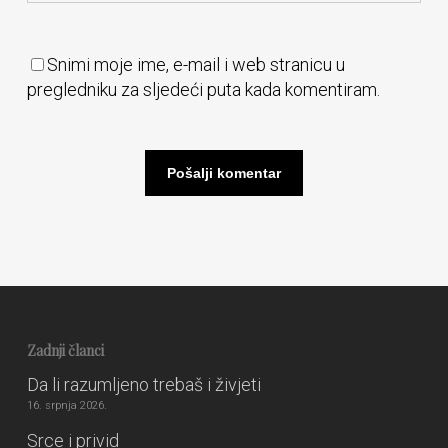
Snimi moje ime, e-mail i web stranicu u
pregledniku za sljedeći puta kada komentiram.
Zadnji članci
Da li razumljeno trebaš i živjeti
16. srpnja 2026.
Srce i privid