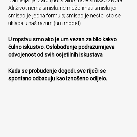
zamišljanja. Zato ljudi stalno traže smisao života.
Ali život nema smisla; ne može imati smisla jer
smisao je jedna formula; smisao je nešto što se
uklapa u naš razum (um model).
U ropstvu smo ako je um vezan za bilo kakvo
čulno iskustvo. Oslobođenje podrazumijeva
odvojenost od svih osjetilnih iskustava
Kada se probuđenje dogodi, sve riječi se
spontano odbacuju kao iznošeno odijelo.