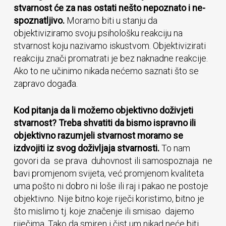
stvarnost će za nas ostati nešto nepoznato i ne-
spoznatljivo.
Moramo biti u stanju da
objektiviziramo svoju psihološku reakciju na
stvarnost koju nazivamo iskustvom. Objektivizirati
reakciju znači promatrati je bez naknadne reakcije.
Ako to ne učinimo nikada nećemo saznati što se
zapravo događa.
Kod pitanja da li možemo objektivno doživjeti
stvarnost? Treba shvatiti da bismo ispravno ili
objektivno razumjeli stvarnost moramo se
izdvojiti iz svog doživljaja stvarnosti.
To nam
govori da se prava duhovnost ili samospoznaja ne
bavi promjenom svijeta, već promjenom kvaliteta
uma pošto ni dobro ni loše ili raj i pakao ne postoje
objektivno. Nije bitno koje riječi koristimo, bitno je
što mislimo tj. koje značenje ili smisao dajemo
riječima. Tako da smiren i čist um nikad neće biti