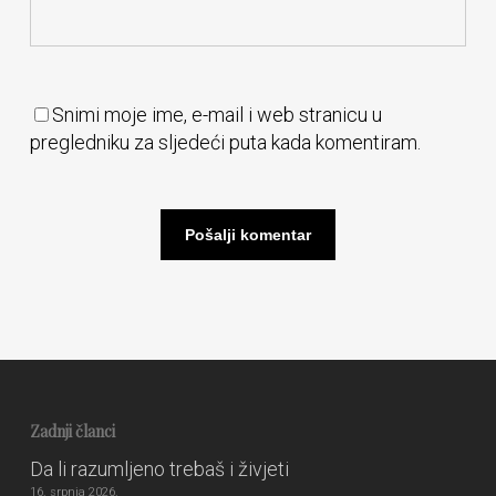
Snimi moje ime, e-mail i web stranicu u
pregledniku za sljedeći puta kada komentiram.
Zadnji članci
Da li razumljeno trebaš i živjeti
16. srpnja 2026.