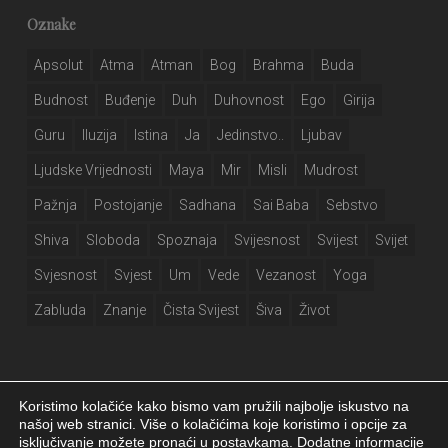
Oznake
Apsolut
Atma
Atman
Bog
Brahma
Buda
Budnost
Buđenje
Duh
Duhovnost
Ego
Girija
Guru
Iluzija
Istina
Ja
Jedinstvo..
Ljubav
Ljudske Vrijednosti
Maya
Mir
Misli
Mudrost
Pažnja
Postojanje
Sadhana
Sai Baba
Sebstvo
Shiva
Sloboda
Spoznaja
Svijesnost
Svijest
Svijet
Svjesnost
Svjest
Um
Vede
Vezanost
Yoga
Zabluda
Znanje
Čista Svijest
Šiva
Život
Koristimo kolačiće kako bismo vam pružili najbolje iskustvo na
našoj web stranici. Više o kolačićima koje koristimo i opcije za
isključivanje možete pronaći u postavkama. Dodatne informacije
Girija.info 2026 |
Izjava o privatnosti
|
Postavke kolačića
|
Izrada web