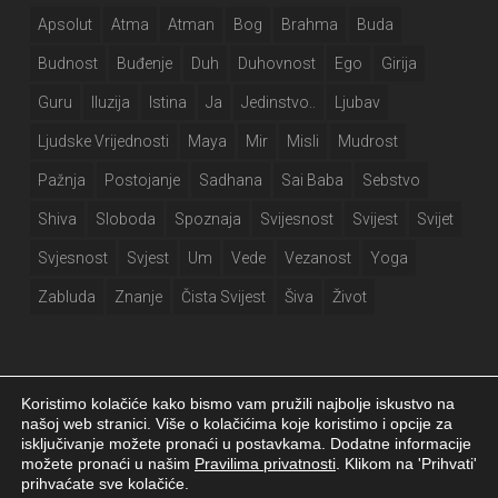
Apsolut
Atma
Atman
Bog
Brahma
Buda
Budnost
Buđenje
Duh
Duhovnost
Ego
Girija
Guru
Iluzija
Istina
Ja
Jedinstvo..
Ljubav
Ljudske Vrijednosti
Maya
Mir
Misli
Mudrost
Pažnja
Postojanje
Sadhana
Sai Baba
Sebstvo
Shiva
Sloboda
Spoznaja
Svijesnost
Svijest
Svijet
Svjesnost
Svjest
Um
Vede
Vezanost
Yoga
Zabluda
Znanje
Čista Svijest
Šiva
Život
Koristimo kolačiće kako bismo vam pružili najbolje iskustvo na
našoj web stranici. Više o kolačićima koje koristimo i opcije za
isključivanje možete pronaći u postavkama. Dodatne informacije
Girija.info 2026 |
Izjava o privatnosti
|
Postavke kolačića
|
Izrada web
možete pronaći u našim
Pravilima privatnosti
. Klikom na 'Prihvati'
stranice
prihvaćate sve kolačiće.