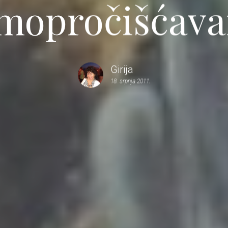
mopročišćava
Girija
18. srpnja 2011.