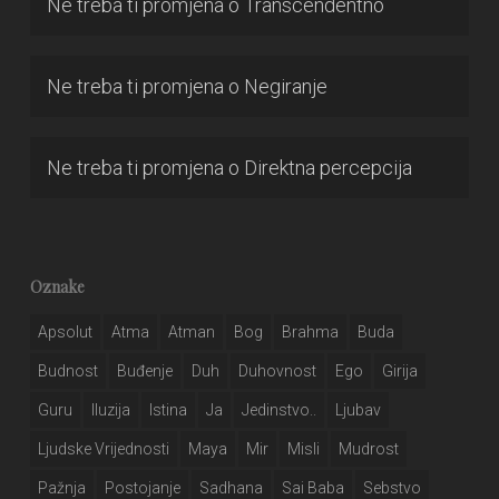
Ne treba ti promjena
o
Transcendentno
Ne treba ti promjena
o
Negiranje
Ne treba ti promjena
o
Direktna percepcija
Oznake
Apsolut
Atma
Atman
Bog
Brahma
Buda
Budnost
Buđenje
Duh
Duhovnost
Ego
Girija
Guru
Iluzija
Istina
Ja
Jedinstvo..
Ljubav
Ljudske Vrijednosti
Maya
Mir
Misli
Mudrost
Pažnja
Postojanje
Sadhana
Sai Baba
Sebstvo