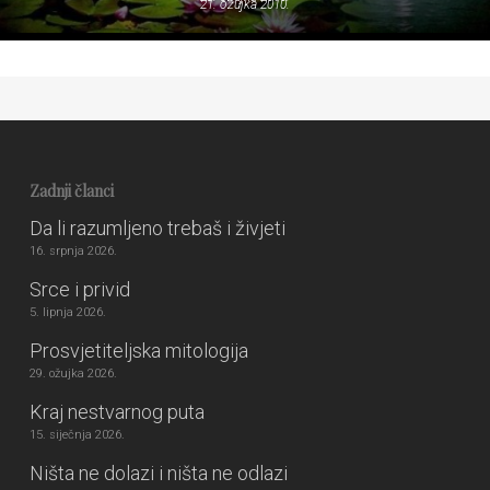
21. ožujka 2010.
Zadnji članci
Da li razumljeno trebaš i živjeti
16. srpnja 2026.
Srce i privid
5. lipnja 2026.
Prosvjetiteljska mitologija
29. ožujka 2026.
Kraj nestvarnog puta
15. siječnja 2026.
Ništa ne dolazi i ništa ne odlazi