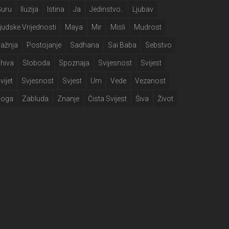
Guru
Iluzija
Istina
Ja
Jedinstvo..
Ljubav
judske Vrijednosti
Maya
Mir
Misli
Mudrost
ažnja
Postojanje
Sadhana
Sai Baba
Sebstvo
hiva
Sloboda
Spoznaja
Svijesnost
Svijest
vijet
Svjesnost
Svjest
Um
Vede
Vezanost
Yoga
Zabluda
Znanje
Čista Svijest
Šiva
Život