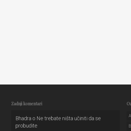
Zadnji komentari
O
A
Bhadra
o
Ne trebate ništa učiniti da se
probudite