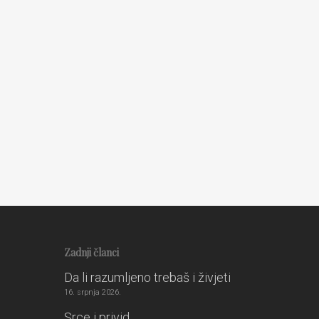
Nemojte se vezati uz fizički
Osnovna stanja ljudske
lik
svijesti
21. ožujka 2010.
20. ožujka 2010.
Zadnji članci
Da li razumljeno trebaš i živjeti
16. srpnja 2026.
Srce i privid