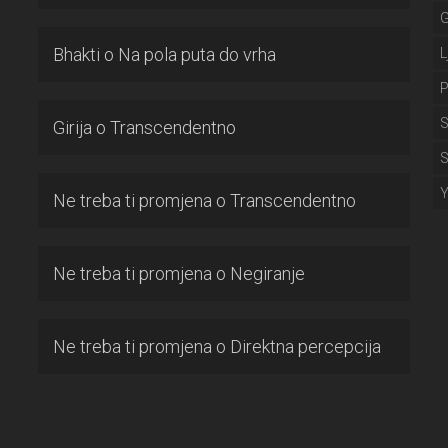
Bhakti
o
Na pola puta do vrha
L
P
S
Girija
o
Transcendentno
S
Ne treba ti promjena
o
Transcendentno
Ne treba ti promjena
o
Negiranje
Ne treba ti promjena
o
Direktna percepcija