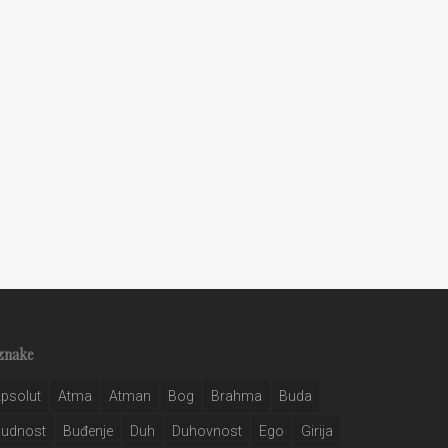
znake
psolut
Atma
Atman
Bog
Brahma
Buda
Budnost
Buđenje
Duh
Duhovnost
Ego
Girija