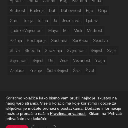
Apsolut
Atma
Atman
Bog
Brahma
Buda
Budnost
Buđenje
Duh
Duhovnost
Ego
Girija
Guru
Iluzija
Istina
Ja
Jedinstvo..
Ljubav
Ljudske Vrijednosti
Maya
Mir
Misli
Mudrost
Pažnja
Postojanje
Sadhana
Sai Baba
Sebstvo
Shiva
Sloboda
Spoznaja
Svijesnost
Svijest
Svijet
Svjesnost
Svjest
Um
Vede
Vezanost
Yoga
Zabluda
Znanje
Čista Svijest
Šiva
Život
Koristimo kolačiće kako bismo vam pružili najbolje iskustvo na
našoj web stranici. Više o kolačićima koje koristimo i opcije za
isključivanje možete pronaći u postavkama. Dodatne informacije
Girija.info 2026 |
Izjava o privatnosti
|
Postavke kolačića
|
Izrada web
možete pronaći u našim
Pravilima privatnosti
. Klikom na 'Prihvati'
stranice
prihvaćate sve kolačiće.