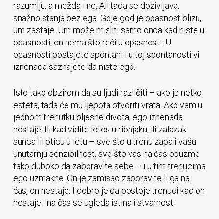
razumiju, a možda i ne. Ali tada se doživljava,
snažno stanja bez ega. Gdje god je opasnost blizu,
um zastaje. Um može misliti samo onda kad niste u
opasnosti, on nema što reći u opasnosti. U
opasnosti postajete spontani i u toj spontanosti vi
iznenada saznajete da niste ego.
Isto tako obzirom da su ljudi različiti – ako je netko
esteta, tada će mu ljepota otvoriti vrata. Ako vam u
jednom trenutku bljesne divota, ego iznenada
nestaje. Ili kad vidite lotos u ribnjaku, ili zalazak
sunca ili pticu u letu – sve što u trenu zapali vašu
unutarnju senzibilnost, sve što vas na čas obuzme
tako duboko da zaboravite sebe – i u tim trenucima
ego uzmakne. On je zamisao zaboravite li ga na
čas, on nestaje. I dobro je da postoje trenuci kad on
nestaje i na čas se ugleda istina i stvarnost.