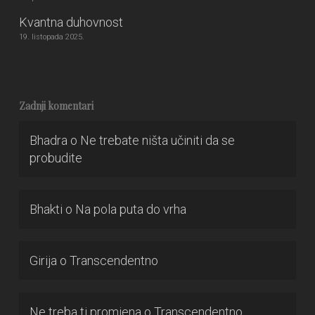
Kvantna duhovnost
19. listopada 2025.
Zadnji komentari
Bhadra
o
Ne trebate ništa učiniti da se
probudite
Bhakti
o
Na pola puta do vrha
Girija
o
Transcendentno
Ne treba ti promjena
o
Transcendentno