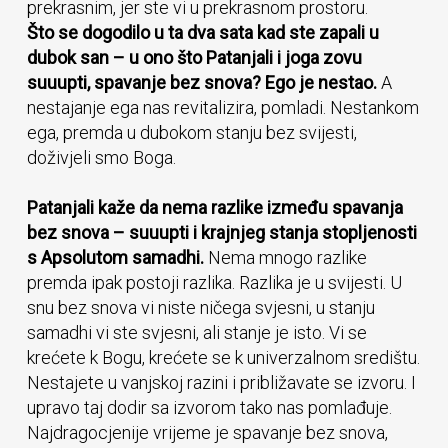
prekrasnim, jer ste vi u prekrasnom prostoru.
Što se dogodilo u ta dva sata kad ste zapali u
dubok san – u ono što Patanjali i joga zovu
suuupti, spavanje bez snova? Ego je nestao.
A
nestajanje ega nas revitalizira, pomladi. Nestankom
ega, premda u dubokom stanju bez svijesti,
doživjeli smo Boga.
Patanjali kaže da nema razlike između spavanja
bez snova – suuupti i krajnjeg stanja stopljenosti
s Apsolutom samadhi.
Nema mnogo razlike
premda ipak postoji razlika. Razlika je u svijesti. U
snu bez snova vi niste ničega svjesni, u stanju
samadhi vi ste svjesni, ali stanje je isto. Vi se
krećete k Bogu, krećete se k univerzalnom središtu.
Nestajete u vanjskoj razini i približavate se izvoru. I
upravo taj dodir sa izvorom tako nas pomlađuje.
Najdragocjenije vrijeme je spavanje bez snova,