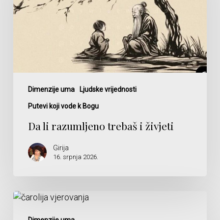
i
živjeti
Dimenzije uma
Ljudske vrijednosti
Putevi koji vode k Bogu
Da li razumljeno trebaš i živjeti
Girija
16. srpnja 2026.
Čarolija
vjerovanja
Dimenzije uma