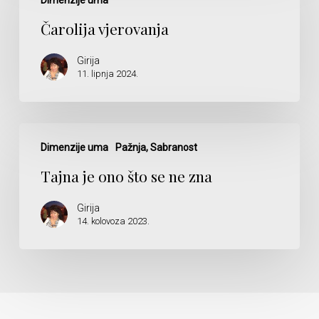
Čarolija vjerovanja
Girija
11. lipnja 2024.
Tajna
je
Dimenzije uma
Pažnja, Sabranost
ono
Tajna je ono što se ne zna
što
se
Girija
ne
14. kolovoza 2023.
zna