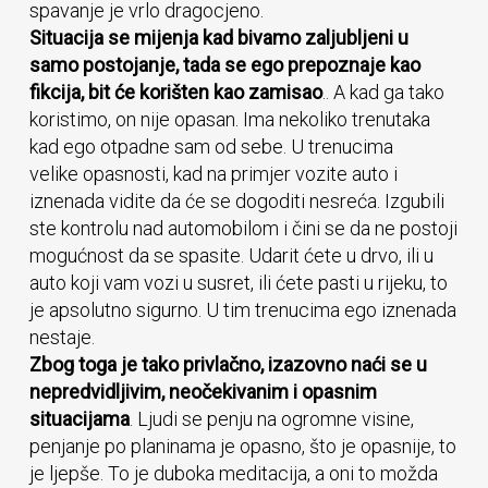
spavanje je vrlo dragocjeno.
Situacija se mijenja kad bivamo zaljubljeni u
samo postojanje, tada se ego prepoznaje kao
fikcija, bit će korišten kao zamisao
.. A kad ga tako
koristimo, on nije opasan. Ima nekoliko trenutaka
kad ego otpadne sam od sebe. U trenucima
velike opasnosti, kad na primjer vozite auto i
iznenada vidite da će se dogoditi nesreća. Izgubili
ste kontrolu nad automobilom i čini se da ne postoji
mogućnost da se spasite. Udarit ćete u drvo, ili u
auto koji vam vozi u susret, ili ćete pasti u rijeku, to
je apsolutno sigurno. U tim trenucima ego iznenada
nestaje.
Zbog toga je tako privlačno, izazovno naći se u
nepredvidljivim, neočekivanim i opasnim
situacijama
. Ljudi se penju na ogromne visine,
penjanje po planinama je opasno, što je opasnije, to
je ljepše. To je duboka meditacija, a oni to možda