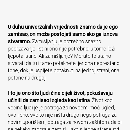
U duhu univerzalnih vrijednosti znamo da je ego
zamisao, on može postojati samo ako ga iznova
stvaramo.
Zamišljanju je potrebno snažno
podržavanje. Istini ono nije potrebno, u tome leži
ljepota istine. Ali zamišljanje? Morate to stalno
stvarati da tu i tamo potaknete, jer ona neprestano
tone, dok je uspijete potaknuti na jednoj strani, ona
potone na drugoj.
I to je ono što ljudi čine cijeli život, pokušavaju
učiniti da zamisao izgleda kao istina
. Život kod
većine ljudi je je potraga za novcem, moć, ugled,
ovo i ono, sve to nije ništa drugo nego potraga za
novim uporištem, potraga za novom zaštitom, da bi
se nekako zadržale zamisli. Iako s jedne strane svi