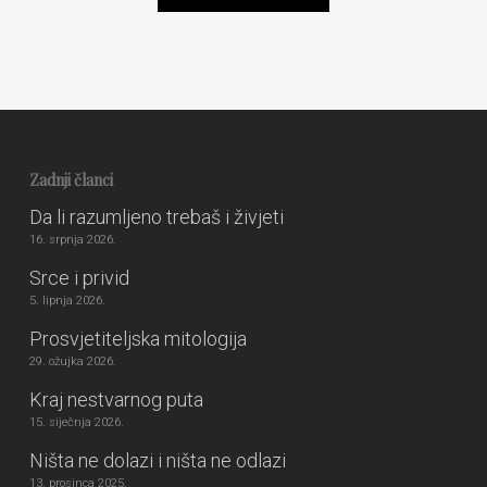
Zadnji članci
Da li razumljeno trebaš i živjeti
16. srpnja 2026.
Srce i privid
5. lipnja 2026.
Prosvjetiteljska mitologija
29. ožujka 2026.
Kraj nestvarnog puta
15. siječnja 2026.
Ništa ne dolazi i ništa ne odlazi
13. prosinca 2025.