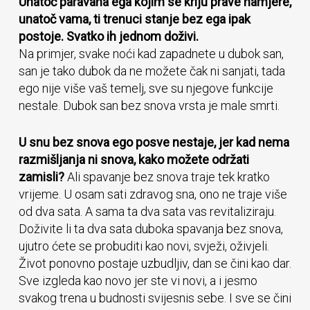
Unatoč paravana ega kojim se kriju prave namjere,
unatoč vama, ti trenuci stanje bez ega ipak
postoje. Svatko ih jednom doživi.
Na primjer, svake noći kad zapadnete u dubok san,
san je tako dubok da ne možete čak ni sanjati, tada
ego nije više vaš temelj, sve su njegove funkcije
nestale. Dubok san bez snova vrsta je male smrti.
U snu bez snova ego posve nestaje, jer kad nema
razmišljanja ni snova, kako možete održati
zamisli?
Ali spavanje bez snova traje tek kratko
vrijeme. U osam sati zdravog sna, ono ne traje više
od dva sata. A sama ta dva sata vas revitaliziraju.
Doživite li ta dva sata duboka spavanja bez snova,
ujutro ćete se probuditi kao novi, svježi, oživjeli.
Život ponovno postaje uzbudljiv, dan se čini kao dar.
Sve izgleda kao novo jer ste vi novi, a i jesmo
svakog trena u budnosti svijesnis sebe. I sve se čini