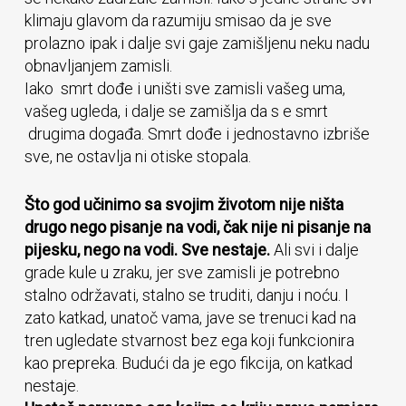
klimaju glavom da razumiju smisao da je sve
prolazno ipak i dalje svi gaje zamišljenu neku nadu
obnavljanjem zamisli.
Iako smrt dođe i uništi sve zamisli vašeg uma,
vašeg ugleda, i dalje se zamišlja da s e smrt
drugima događa. Smrt dođe i jednostavno izbriše
sve, ne ostavlja ni otiske stopala.
Što god učinimo sa svojim životom nije ništa
drugo nego pisanje na vodi, čak nije ni pisanje na
pijesku, nego na vodi. Sve nestaje.
Ali svi i dalje
grade kule u zraku, jer sve zamisli je potrebno
stalno održavati, stalno se truditi, danju i noću. I
zato katkad, unatoč vama, jave se trenuci kad na
tren ugledate stvarnost bez ega koji funkcionira
kao prepreka. Budući da je ego fikcija, on katkad
nestaje.