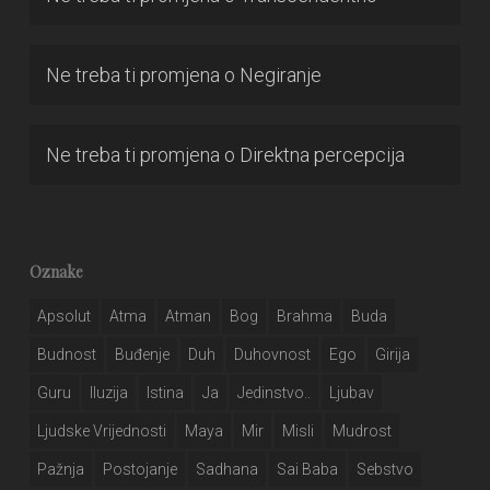
Ne treba ti promjena
o
Negiranje
Ne treba ti promjena
o
Direktna percepcija
Oznake
Apsolut
Atma
Atman
Bog
Brahma
Buda
Budnost
Buđenje
Duh
Duhovnost
Ego
Girija
Guru
Iluzija
Istina
Ja
Jedinstvo..
Ljubav
Ljudske Vrijednosti
Maya
Mir
Misli
Mudrost
Pažnja
Postojanje
Sadhana
Sai Baba
Sebstvo