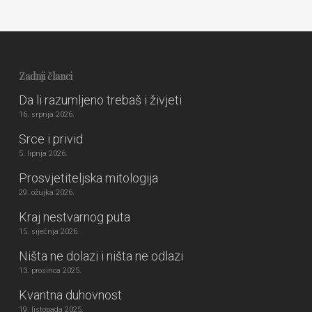
Zadnji članci
Da li razumljeno trebaš i živjeti
16. srpnja 2026.
Srce i privid
5. lipnja 2026.
Prosvjetiteljska mitologija
29. ožujka 2026.
Kraj nestvarnog puta
15. siječnja 2026.
Ništa ne dolazi i ništa ne odlazi
13. prosinca 2025.
Kvantna duhovnost
19. listopada 2025.