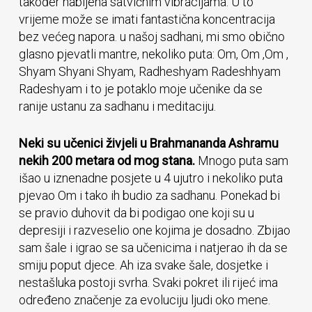
također nabijena satvičnim vibracijama. U to
vrijeme može se imati fantastična koncentracija
bez većeg napora. u našoj sadhani, mi smo obično
glasno pjevatli mantre, nekoliko puta: Om, Om ,Om ,
Shyam Shyani Shyam, Radheshyam Radeshhyam
Radeshyam i to je potaklo moje učenike da se
ranije ustanu za sadhanu i meditaciju.
Neki su učenici živjeli u Brahmananda Ashramu
nekih 200 metara od mog stana.
Mnogo puta sam
išao u iznenadne posjete u 4 ujutro i nekoliko puta
pjevao Om i tako ih budio za sadhanu. Ponekad bi
se pravio duhovit da bi podigao one koji su u
depresiji i razveselio one kojima je dosadno. Zbijao
sam šale i igrao se sa učenicima i natjerao ih da se
smiju poput djece. Ah iza svake šale, dosjetke i
nestašluka postoji svrha. Svaki pokret ili rijeć ima
određeno značenje za evoluciju ljudi oko mene.