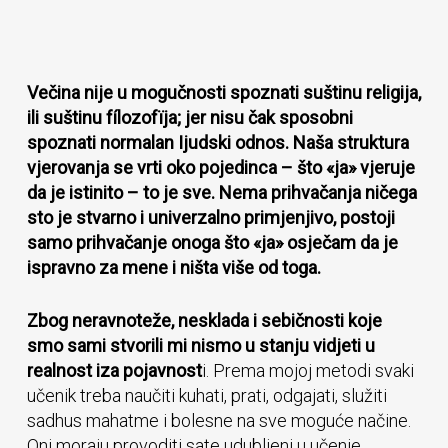
Večina nije u mogučnosti spoznati suštinu religija,
ili suštinu fílozofïja; jer nisu čak sposobni
spoznati normalan Ijudski odnos. Naša struktura
vjerovanja se vrti oko pojedinca – što «ja» vjeruje
da je istinito – to je sve. Nema prihvačanja ničega
sto je stvarno i univerzalno primjenjivo, postoji
samo prihvačanje onoga što «ja» osječam da je
ispravno za mene i ništa više od toga.
Zbog neravnoteže, nesklada i sebičnosti koje
smo sami stvorili mi nismo u stanju vidjeti u
realnost iza pojavnost
i. Prema mojoj metodi svaki
učenik treba naučiti kuhati, prati, odgajati, služiti
sadhus mahatme i bolesne na sve moguće načine.
Oni moraju provoditi sate udubljeni u učenje,