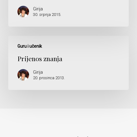
Girija
30. srpnja 2015.
Prijenos
znanja
Guru i učenik
Prijenos znanja
Girija
20. prosinca 2013.