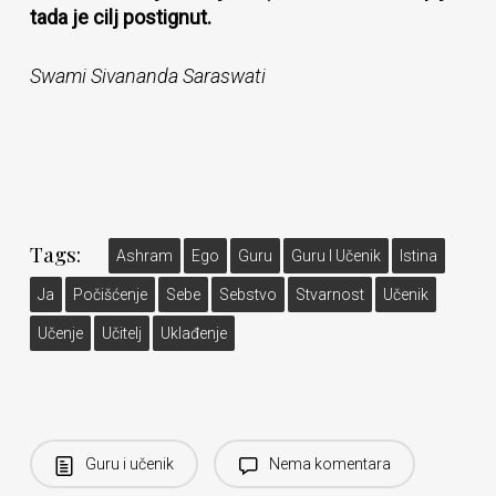
tada je cilj postignut.
Swami Sivananda Saraswati
Tags:
Ashram
Ego
Guru
Guru I Učenik
Istina
Ja
Počišćenje
Sebe
Sebstvo
Stvarnost
Učenik
Učenje
Učitelj
Uklađenje
Guru i učenik
Nema komentara