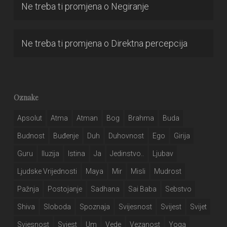
Ne treba ti promjena
o
Negiranje
Ne treba ti promjena
o
Direktna percepcija
Oznake
Apsolut
Atma
Atman
Bog
Brahma
Buda
Budnost
Buđenje
Duh
Duhovnost
Ego
Girija
Guru
Iluzija
Istina
Ja
Jedinstvo..
Ljubav
Ljudske Vrijednosti
Maya
Mir
Misli
Mudrost
Pažnja
Postojanje
Sadhana
Sai Baba
Sebstvo
Shiva
Sloboda
Spoznaja
Svijesnost
Svijest
Svijet
Svjesnost
Svjest
Um
Vede
Vezanost
Yoga