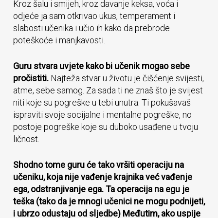
Kroz šalu i smijeh, kroz davanje keksa, voća i
odjeće ja sam otkrivao ukus, temperament i
slabosti učenika i učio ih kako da prebrode
poteškoće i manjkavosti.
Guru stvara uvjete kako bi učenik mogao sebe
pročistiti.
Najteža stvar u životu je čišćenje svijesti,
atme, sebe samog. Za sada ti ne znaš što je svijest
niti koje su pogreške u tebi unutra. Ti pokušavaš
ispraviti svoje socijalne i mentalne pogreške, no
postoje pogreške koje su duboko usađene u tvoju
ličnost.
Shodno tome guru će tako vršiti operaciju na
učeniku, koja nije vađenje krajnika već vađenje
ega, odstranjivanje ega. Ta operacija na egu je
teška (tako da je mnogi učenici ne mogu podnijeti,
i ubrzo odustaju od sljedbe) Međutim, ako uspije