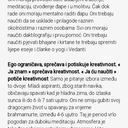
meditaciju, izvođenje đape i u molitvu. Čak dok
rade oni moraju mentalno raditi đapu. Oni trebaju
naučiti da se usklade i prilagode raznim
okolnostima i raznim osobama. Svi oni moraju
naučiti daktilografïju i prvu pomoć. Oni trebaju
naučiti pjevati bhajane i kirtane te trebaju spremiti
lijepe eseje i članke o yogi i Vedanti.
Ego ograničava, sprečava i potiskuje kreativnost. «
Ja znam » sprečava kreativnost. « Ja ću naučiti »
potiče kreativnost
. Samo je pitanje izbora između
to dvoje. Mladi aspiranti, zbog starih navika,
običavaju spavati kad je hladna zima, do izlaska
sunca ili do 6 ili 7 sati ujutro. Oni ne smiju gubiti svoj
dragocjeni život u spavanju za vrijeme
brahmamurte, između 4-6 ujutro. Taj je period vrlo
pogodan za duboku meditaciju. Atmosfera je