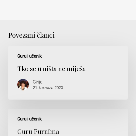
Povezani članci
Tko
se
Guru i učenik
u
Tko se u ništa ne miješa
ništa
ne
Girija
miješa
21. kolovoza 2020.
Guru
Purnima
Guru i učenik
Guru Purnima