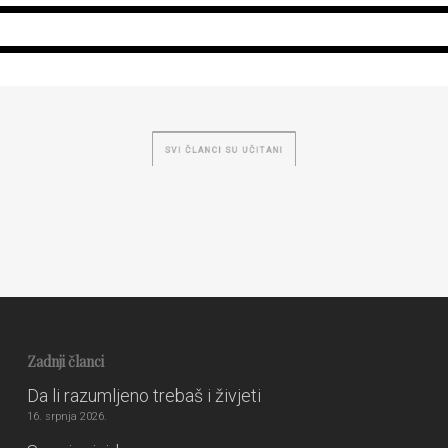
22. ožujka 2010.
Zadnji članci
Da li razumljeno trebaš i živjeti
16. srpnja 2026.