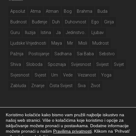
Apsolut
Atma
Atman
Bog
Brahma
Buda
Budnost
Buđenje
Duh
Duhovnost
Ego
Girija
Guru
Iluzija
Istina
Ja
Jedinstvo..
Ljubav
Ljudske Vrijednosti
Maya
Mir
Misli
Mudrost
Pažnja
Postojanje
Sadhana
Sai Baba
Sebstvo
Shiva
Sloboda
Spoznaja
Svijesnost
Svijest
Svijet
Svjesnost
Svjest
Um
Vede
Vezanost
Yoga
Zabluda
Znanje
Čista Svijest
Šiva
Život
Koristimo kolačiće kako bismo vam pružili najbolje iskustvo na
našoj web stranici. Više o kolačićima koje koristimo i opcije za
isključivanje možete pronaći u postavkama. Dodatne informacije
Girija.info 2026 |
Izjava o privatnosti
|
Postavke kolačića
|
Izrada web
možete pronaći u našim
Pravilima privatnosti
. Klikom na 'Prihvati'
stranice