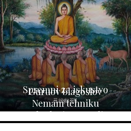
Spremni za iskustvo
Guruov blagoslov
Nemam tehniku
22. ožujka 2010.
22. ožujka 2010.
O hodanju po vodi
22. ožujka 2010.
Put Sanyase
22. ožujka 2010.