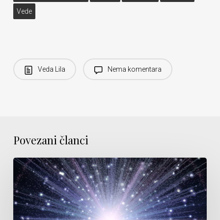
Vede
Veda Lila
Nema komentara
Povezani članci
Neograničeno
znanje