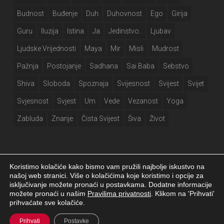
Budnost
Buđenje
Duh
Duhovnost
Ego
Girija
Guru
Iluzija
Istina
Ja
Jedinstvo..
Ljubav
Ljudske Vrijednosti
Maya
Mir
Misli
Mudrost
Pažnja
Postojanje
Sadhana
Sai Baba
Sebstvo
Shiva
Sloboda
Spoznaja
Svijesnost
Svijest
Svijet
Svjesnost
Svjest
Um
Vede
Vezanost
Yoga
Zabluda
Znanje
Čista Svijest
Šiva
Život
Koristimo kolačiće kako bismo vam pružili najbolje iskustvo na
našoj web stranici. Više o kolačićima koje koristimo i opcije za
isključivanje možete pronaći u postavkama. Dodatne informacije
Girija.info 2026 |
Izjava o privatnosti
|
Postavke kolačića
|
Izrada web
možete pronaći u našim
Pravilima privatnosti
. Klikom na 'Prihvati'
stranice
prihvaćate sve kolačiće.
facebook
Prihvati
Postavke