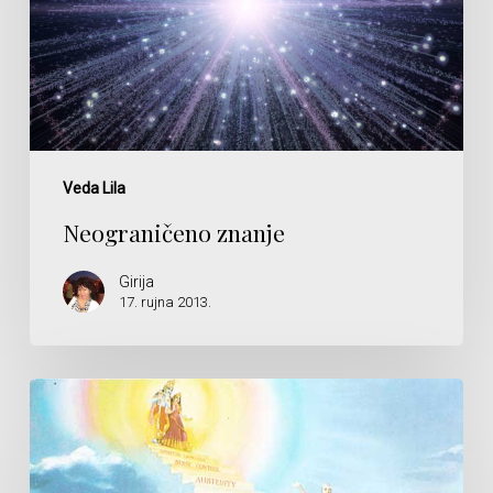
Veda Lila
Neograničeno znanje
Girija
17. rujna 2013.
To
je
duhovni,
božanski