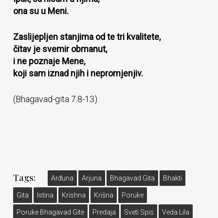
ona su u Meni.
Zaslijepljen stanjima od te tri kvalitete,
čitav je svemir obmanut,
i ne poznaje Mene,
koji sam iznad njih i nepromjenjiv.
(Bhagavad-gita 7.8-13)
Tags:
Arđuna
Arjuna
Bhagavad Gita
Bhakti
Gita
Istina
Krishna
Krišna
Poruke
Poruke Bhagavad Gite
Predaja
Sveti Spis
Veda Lila