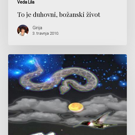
Veda Lila
To je duhovni, božanski život
Girija
3. travnja 2010.
Njegova
je
svjetlost
nedjeljiva