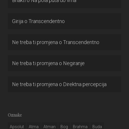
Bhakti
o
Na pola puta do vrha
Girija
o
Transcendentno
Ne treba ti promjena
o
Transcendentno
Ne treba ti promjena
o
Negiranje
Ne treba ti promjena
o
Direktna percepcija
Oznake
Apsolut
Atma
Atman
Bog
Brahma
Buda