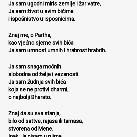
Ja sam ugodni miris zemlje i žar vatre,
Ja sam život u svim bićima
i ispošnistvo u isposnicima.
Znaj me, o Partha,
kao vjećno sjeme svih bića.
Ja sam umnost umnih i hrabrost hrabrih.
Ja sam snaga močnih
slobodna od želje i vezanosti.
Ja sam žudnja svih bića
koja se ne protivi dharmi,
o najbolji Bharato.
Znaj da su sva stanja,
bilo od sattve, rajasa ili tamasa,
stvorena od Mene.
Ipak, Ja nisam u njima,