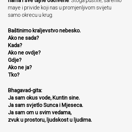
nama i sve tajne otkrivene
. Stoga pustite, šarenilo
maye i privide koji nas u promjenljivom svijetu
samo okrecu u krug.
Baštinimo kraljevstvo nebesko.
Ako ne sada?
Kada?
Ako ne ovdje?
Gdje?
Ako ne ja?
Tko?
Bhagavad-gita:
Ja sam okus vode, Kuntin sine.
Ja sam svjetlo Sunca i Mjeseca.
Ja sam om u svim vedama,
zvuk u prostoru, ljudskost u ljudima.