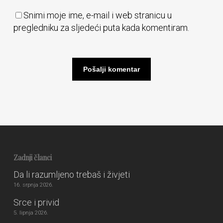
Snimi moje ime, e-mail i web stranicu u
pregledniku za sljedeći puta kada komentiram.
Zadnji članci
Da li razumljeno trebaš i živjeti
16. srpnja 2026.
Srce i privid
5. lipnja 2026.