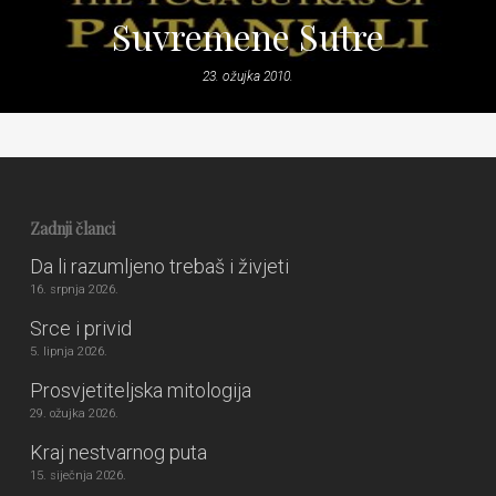
Suvremene Sutre
23. ožujka 2010.
Zadnji članci
Da li razumljeno trebaš i živjeti
16. srpnja 2026.
Srce i privid
5. lipnja 2026.
Prosvjetiteljska mitologija
29. ožujka 2026.
Kraj nestvarnog puta
15. siječnja 2026.