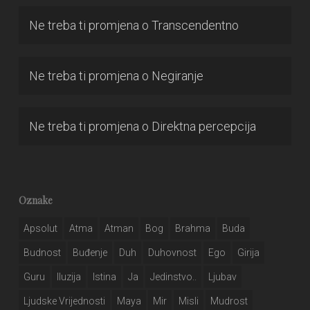
Ne treba ti promjena
o
Transcendentno
Ne treba ti promjena
o
Negiranje
Ne treba ti promjena
o
Direktna percepcija
Oznake
Apsolut
Atma
Atman
Bog
Brahma
Buda
Budnost
Buđenje
Duh
Duhovnost
Ego
Girija
Guru
Iluzija
Istina
Ja
Jedinstvo..
Ljubav
Ljudske Vrijednosti
Maya
Mir
Misli
Mudrost