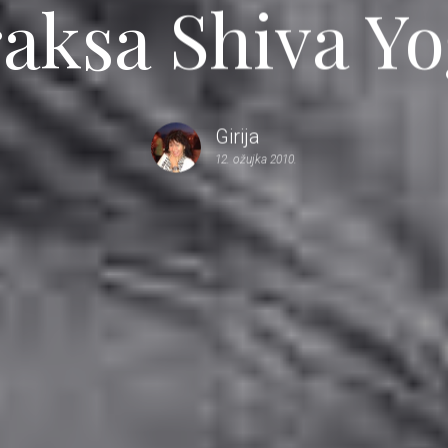
aksa Shiva Y
Girija
12. ožujka 2010.