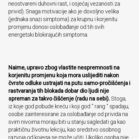
neostvareni duhovni rast, i osjećaj vezanosti za
privid). Snaga motivacije ako je dovoljno velika
(jednaka snazi simptoma) za krupnu i korjenitu
promjenu donosi oslobađanje od tih svih
energetski blokirajućih simptoma.
Naime, upravo zbog vlastite nespremnosti na
korjenitu promjenu koja mora uslijediti nakon
čvrste odluke ustrajati na putu samo-pročišćenja i
rastvaranja tih blokada dobar dio ljudi nije
spreman za takvo čišćenje (radu na sebi).
Stoga,
iz koje god pobude kreću i koji god ” rang ” spadaju,
osobe zainteresirane za oslobađanje od privida na
svim nivoima moraju biti u stanju sagledati ga kao
praktičnu životnu lekciju, kao sredstvo osobnog
razvoja od kojega se može učiti. Ukoliko osoba nije