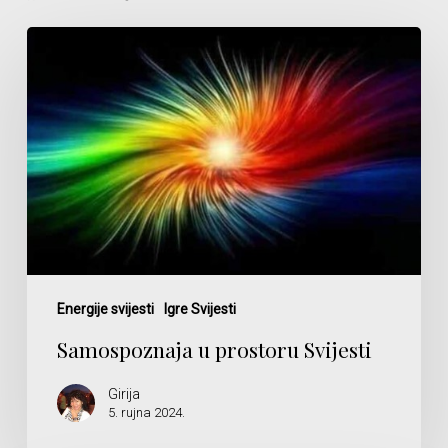
Samospoznaja
u
prostoru
Svijesti
Energije svijesti
Igre Svijesti
Samospoznaja u prostoru Svijesti
Girija
5. rujna 2024.