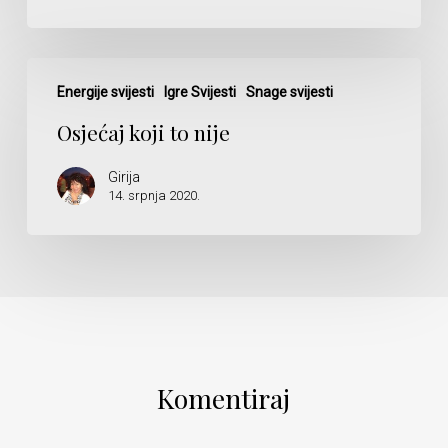
Osjećaj
koji
Energije svijesti
Igre Svijesti
Snage svijesti
to
Osjećaj koji to nije
nije
Girija
14. srpnja 2020.
Komentiraj