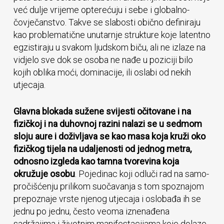
već dulje vrijeme opterećuju i sebe i globalno-
čovječanstvo. Takve se slabosti obično definiraju
kao problematične unutarnje strukture koje latentno
egzistiraju u svakom ljudskom biču, ali ne izlaze na
vidjelo sve dok se osoba ne nađe u poziciji bilo
kojih oblika moći, dominacije, ili oslabi od nekih
utjecaja.
Glavna blokada sužene svijesti očitovane i na
fizičkoj i na duhovnoj razini nalazi se u sedmom
sloju aure i doživljava se kao masa koja kruži oko
fizičkog tijela na udaljenosti od jednog metra,
odnosno izgleda kao tamna tvorevina koja
okružuje osobu
. Pojedinac koji odluči rad na samo-
pročišćenju prilikom suočavanja s tom spoznajom
prepoznaje vrste njenog utjecaja i oslobađa ih se
jednu po jednu, često veoma iznenađena
sadržajima i životnim manifestacijama koje dolaze