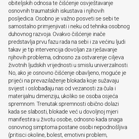
obiteljskih odnosa te čišćenje osvještavanje
osnovnih traumatskih iskustava i njihovih
posljedica. Osobno je važno posveti se sebi te
samostalno primjenjivati i neku od tehnika osobnog
duhovnog razvoja. Ovakvo čišćenje inače
predstavlja prvu fazu rada na sebi i za većinu ljudi
takav je tip intervencija dovoljan za rješavanje
njihovih problema, odnosno za ostvarenje ciljeva
životnih ljudskih vrijednosti u smislu univerzalnosti.
No, ako je osnovno čišćenje obavljeno, moguće je
prijeći na prevazilaženje blokada koje sužavaju
svijest i oslobađaju nas od vezanosti za čula i
materijalnu dimenziju, ukoliko se osoba osjeća
spremnom. Trenutak spremnosti obično dolazi
kada se slabosti, blokade već u dovoljnoj mjeri
manifestira u životu osobe, odnosno kada snaga
osnovnog simptoma postane osobi nepodnošljiva
(pritisci okoline, bolest, emotivni problem,