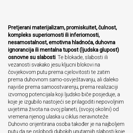
Pretjerani materijalizam, promiskuitet, čulnost,
kompleks superiornosti ili inferiornosti,
nesamostalnost, emotivna hladnoća, duhovna
ignorancija ili mentalna tupost (ljudska glupost)
osnovne su slabosti
. Te blokade, slabosti ili
vezanosti svakako jesu kljucni blokovi na
čovjekovom putu prema cjelovitosti te zatim
prema duhovnom samo-osvještavanju, ali daleko
najviše prema samoostvarenju, prema realizaciji
izvornog potencijala koji ljudsko biče posjeduje, a
koje je izgubilo nastojeći se prilagoditi nepovoljnim
uvjetima života na ovoj planeti, (svojoj okolini) od
vremena njenog ulaska u ciklus neravnoteže.
Duhovno orijentirana osoba također je na najboljem
putu da se oslobodi dubokih unutarnjih slabosti koje