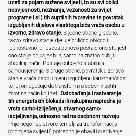
uzeti za pojam sužene svijesti, to su svi oblici
nesvjesnosti, neznanja, vezanosti za svijet
programe i sl.) tih suptilnih tvorevine te povratak
izgubljenih dijelova vlastitoga biča vrača osobu u
izvorno, zdravo stanje.
S jedne strane gledano,
takvo zdravo stanje djeluje prilično obično i
jednostavno jer osoba ponovo postaje ono sto jest,
ono sto je oduvijek bila, samo na znatno dublji i
stabilniji način. Postaje duhovno stabilnija i
samouvjerenija. S druge strane, povratak u zdravo
stanje vrača osobi i njenu izgubljenu karizmatičnost
te joj omogućuju da transformira sebe i vlastiti
život na način koji želi.
Oslobađanja i rastvaranje
tih energetskih blokada ili nakupina napredna je
vrsta samo-izliječenja, stvarnog samo-
iscjeljivanja, odnosno rad na osobnom razvoju
.
Prije negoli se stvore temelji za transformaciju
(promjena svijesti) potrebno je obaviti sređivanje