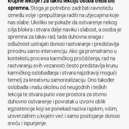
krupne lekcije i za takvu lekciju osoba treba biti
spremna.
Stoga je potrebno zadržati ravnotežu
između volje i prepuštanja raditi na utjecajima koje
nas slabe. Ukoliko se pokaže da ostvarenje nekog
cilja blokira i stvara dalje naviku i slabost, a osoba je
spremna za takav rad, tada duhovna snaga i
odlučnost ustrajati donosi rastvaranje i predstavlja
prirodnu samo-intervenciju. Ako ga promatramo u
kontekstu procesa karmičkog pročišćenja, rad na
rastvaranju svih vezanosti često predstavlja krunu
karmičkog oslobađanja i stvara najzdraviji mogući
temelj za kreativnu samorealizaciju. Ono također
oslobađa i našu okolinu od neugodnih i teških
lekcija te stvara puno vise prostora za stvrno
duhovno ostvarenje i povratak u izvorni oblik
egzistencije koji se ponekad naziva rajskim, višim,
univerzalnim u kojem već i samo postojanje donosi
sreću i ispunjenje.