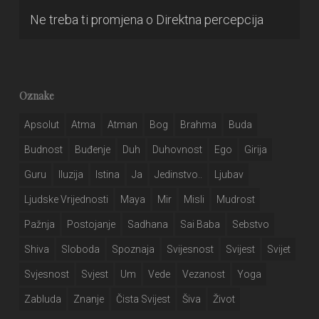
Ne treba ti promjena
o
Direktna percepcija
Oznake
Apsolut
Atma
Atman
Bog
Brahma
Buda
Budnost
Buđenje
Duh
Duhovnost
Ego
Girija
Guru
Iluzija
Istina
Ja
Jedinstvo..
Ljubav
Ljudske Vrijednosti
Maya
Mir
Misli
Mudrost
Pažnja
Postojanje
Sadhana
Sai Baba
Sebstvo
Shiva
Sloboda
Spoznaja
Svijesnost
Svijest
Svijet
Svjesnost
Svjest
Um
Vede
Vezanost
Yoga
Zabluda
Znanje
Čista Svijest
Šiva
Život