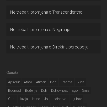
Ne treba ti promjena
o
Transcendentno
Ne treba ti promjena
o
Negiranje
Ne treba ti promjena
o
Direktna percepcija
Oznake
Apsolut
Atma
Atman
Bog
Brahma
Buda
Budnost
Buđenje
Duh
Duhovnost
Ego
Girija
Guru
Iluzija
Istina
Ja
Jedinstvo..
Ljubav