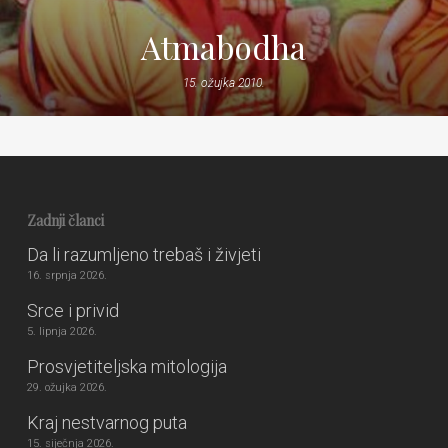
Atmabodha
15. ožujka 2010.
Zadnji članci
Da li razumljeno trebaš i živjeti
16. srpnja 2026.
Srce i privid
5. lipnja 2026.
Prosvjetiteljska mitologija
29. ožujka 2026.
Kraj nestvarnog puta
15. siječnja 2026.