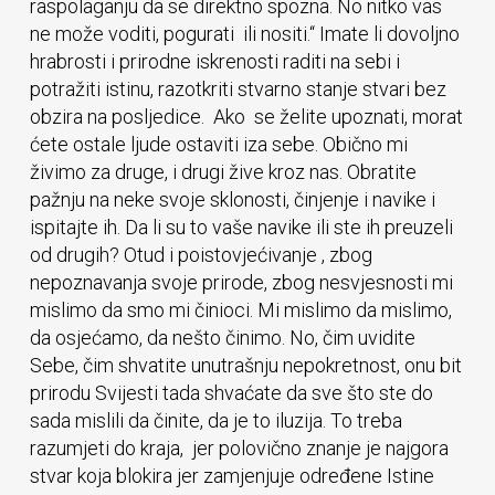
raspolaganju da se direktno spozna. No nitko vas
ne može voditi, pogurati ili nositi.“ Imate li dovoljno
hrabrosti i prirodne iskrenosti raditi na sebi i
potražiti istinu, razotkriti stvarno stanje stvari bez
obzira na posljedice. Ako se želite upoznati, morat
ćete ostale ljude ostaviti iza sebe. Obično mi
živimo za druge, i drugi žive kroz nas. Obratite
pažnju na neke svoje sklonosti, činjenje i navike i
ispitajte ih. Da li su to vaše navike ili ste ih preuzeli
od drugih? Otud i poistovjećivanje , zbog
nepoznavanja svoje prirode, zbog nesvjesnosti mi
mislimo da smo mi činioci. Mi mislimo da mislimo,
da osjećamo, da nešto činimo. No, čim uvidite
Sebe, čim shvatite unutrašnju nepokretnost, onu bit
prirodu Svijesti tada shvaćate da sve što ste do
sada mislili da činite, da je to iluzija. To treba
razumjeti do kraja, jer polovično znanje je najgora
stvar koja blokira jer zamjenjuje određene Istine