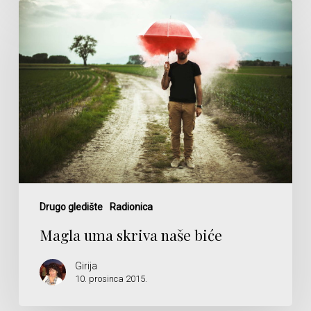
Magla
uma
skriva
naše
biće
Drugo gledište
Radionica
Magla uma skriva naše biće
Girija
10. prosinca 2015.