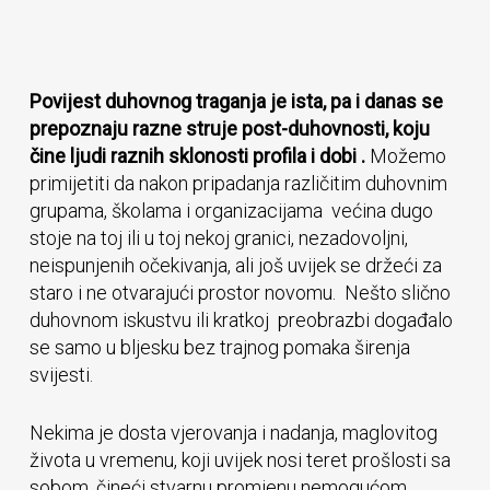
Povijest duhovnog traganja je ista, pa i danas se
prepoznaju razne struje post-duhovnosti, koju
čine ljudi raznih sklonosti profila i dobi .
Možemo
primijetiti da nakon pripadanja različitim duhovnim
grupama, školama i organizacijama većina dugo
stoje na toj ili u toj nekoj granici, nezadovoljni,
neispunjenih očekivanja, ali još uvijek se držeći za
staro i ne otvarajući prostor novomu. Nešto slično
duhovnom iskustvu ili kratkoj preobrazbi događalo
se samo u bljesku bez trajnog pomaka širenja
svijesti.
Nekima je dosta vjerovanja i nadanja, maglovitog
života u vremenu, koji uvijek nosi teret prošlosti sa
sobom, čineći stvarnu promjenu nemogućom,