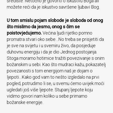
središte. Netočno je govoriti o iskustvu Boga ali
možete reći da je iskustvo savršene ljubavi Bog.
U tom smislu pojam slobode je sloboda od onog
što mislimo da jesmo, onog s čim se
poistovjećujemo.
Većina ljudi rijetko pomno
promatra stvari oko sebe…No treba se prisjetiti da
je sve na svijetu i u svemiru živo, da posjeduje
duhovnu energiju i da je dio Jednog postojanja.
Stoga moramo hotimice tražiti povezivanje s onim
božanskim u sebi. Kao što mudraci kažu, pokazatelj
povezanosti s tom energijom naš je dojam o
ljepoti…Kako god vam to nešto izgledalo na prvi
pogled, potrudimo li se, u svemu ćemo uvijek moći
ugledati još više ljepote. Stupanj ljepote koju
vidimo govori nam koliko u sebe primamo
božanske energije.