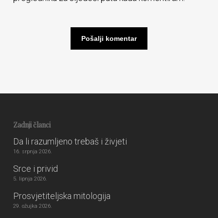
Zadnji članci
Da li razumljeno trebaš i živjeti
16. srpnja 2026.
Srce i privid
5. lipnja 2026.
Prosvjetiteljska mitologija
29. ožujka 2026.