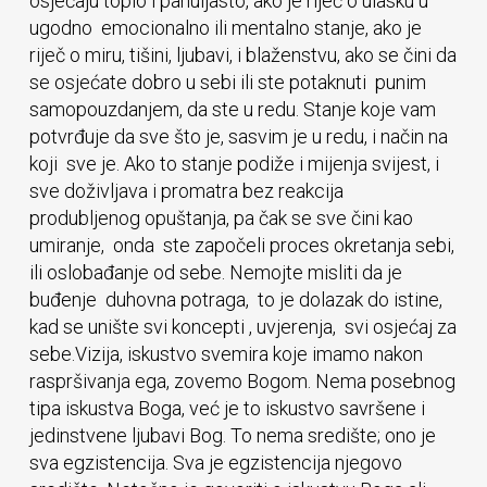
osjećaju toplo i pahuljasto, ako je riječ o ulasku u
ugodno emocionalno ili mentalno stanje, ako je
riječ o miru, tišini, ljubavi, i blaženstvu, ako se čini da
se osjećate dobro u sebi ili ste potaknuti punim
samopouzdanjem, da ste u redu. Stanje koje vam
potvrđuje da sve što je, sasvim je u redu, i način na
koji sve je. Ako to stanje podiže i mijenja svijest, i
sve doživljava i promatra bez reakcija
produbljenog opuštanja, pa čak se sve čini kao
umiranje, onda ste započeli proces okretanja sebi,
ili oslobađanje od sebe. Nemojte misliti da je
buđenje duhovna potraga, to je dolazak do istine,
kad se unište svi koncepti , uvjerenja, svi osjećaj za
sebe.Vizija, iskustvo svemira koje imamo nakon
raspršivanja ega, zovemo Bogom. Nema posebnog
tipa iskustva Boga, već je to iskustvo savršene i
jedinstvene ljubavi Bog. To nema središte; ono je
sva egzistencija. Sva je egzistencija njegovo