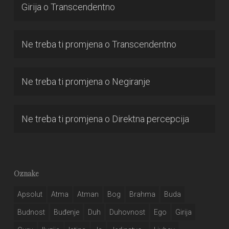
Girija
o
Transcendentno
Ne treba ti promjena
o
Transcendentno
Ne treba ti promjena
o
Negiranje
Ne treba ti promjena
o
Direktna percepcija
Oznake
Apsolut
Atma
Atman
Bog
Brahma
Buda
Budnost
Buđenje
Duh
Duhovnost
Ego
Girija