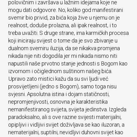
polovičnim i završava u lažnim idejama koje ne
mogu dati odgovore. No, koliko god manifestirani
svemir bio privid, za bića koja žive u njemu on je
realnost, doduše prolazna, ali ipak realnost, i to
treba uvažiti. S druge strane, ima karmičkih procesa
koji iniciraju svijest o tome da je svo zbivanje u
dualnom svemiru iluzija, da se nikakva promjena
nikada nije niti dogodila jer mi nikada nismo niti
napustili naše prvotno stanje jednosti s Bogom kao
izvornom i očiglednom suštinom našeg bića.
Upravo zato mistici kažu da su svi ljudi već
prosvijetljeni (jedno s Bogom), samo toga nisu
svjesni. Apsolutna istina i dojam statičnosti,
nepromjenjivosti, osnovna je karakteristika
nemanifestiranog svijeta, svijeta jedinstva. Izgleda
paradoksalno, ali s ove razine svijesti materijalni,
opipljivi i vidljivi svijet doživljava se kao iluzoran, a
nematerijalni, suptilni, nevidljivi duhovni svijet kao