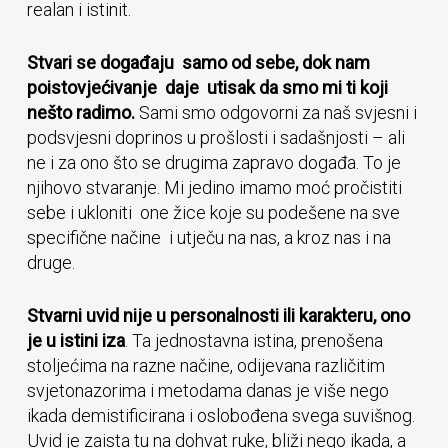
realan i istinit.
Stvari se događaju samo od sebe, dok nam
poistovjećivanje daje utisak da smo mi ti koji
nešto radimo.
Sami smo odgovorni za naš svjesni i
podsvjesni doprinos u prošlosti i sadašnjosti – ali
ne i za ono što se drugima zapravo događa. To je
njihovo stvaranje. Mi jedino imamo moć pročistiti
sebe i ukloniti one žice koje su podešene na sve
specifične načine i utječu na nas, a kroz nas i na
druge.
Stvarni uvid nije u personalnosti ili karakteru, ono
je u istini iza
. Ta jednostavna istina, prenošena
stoljećima na razne načine, odijevana različitim
svjetonazorima i metodama danas je više nego
ikada demistificirana i oslobođena svega suvišnog.
Uvid je zaista tu na dohvat ruke, bliži nego ikada, a