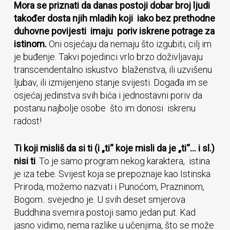
Mora se priznati da danas postoji dobar broj ljudi
također dosta njih mladih koji iako bez prethodne
duhovne povijesti imaju poriv iskrene potrage za
istinom.
Oni osjećaju da nemaju što izgubiti, cilj im
je buđenje. Takvi pojedinci vrlo brzo doživljavaju
transcendentalno iskustvo blaženstva, ili uzvišenu
ljubav, ili izmijenjeno stanje svijesti. Događa im se
osjećaj jedinstva svih bića i jednostavni poriv da
postanu najbolje osobe što im donosi iskrenu
radost!
Ti koji misliš da si ti (i „ti“ koje misli da je „ti“… i sl.)
nisi ti
. To je samo program nekog karaktera, istina
je iza tebe. Svijest koja se prepoznaje kao Istinska
Priroda, možemo nazvati i Punoćom, Prazninom,
Bogom.. svejedno je. U svih deset smjerova
Buddhina svemira postoji samo jedan put. Kad
jasno vidimo, nema razlike u učenjima, što se može