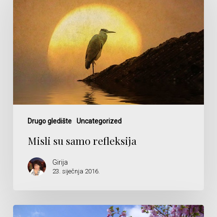
samo
refleksija
Drugo gledište
Uncategorized
Misli su samo refleksija
Girija
23. siječnja 2016.
Prolaznost