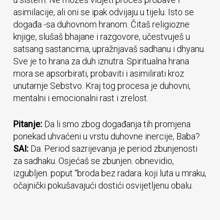
asimilacije, ali oni se ipak odvijaju u tijelu. Isto se
događa -sa duhovnom hranom. Čitaš religiozne
knjige, slušaš bhajane i razgovore, učestvuješ u
satsang sastancima, upražnjavaš sadhanu i dhyanu.
Sve je to hrana za duh iznutra. Spiritualna hrana
mora se apsorbirati, probaviti i asimilirati kroz
unutarnje Sebstvo. Kraj tog procesa je duhovni,
mentalni i emocionalni rast i zrelost.
Pitanje:
Da li smo zbog događanja tih promjena
ponekad uhvaćeni u vrstu duhovne inercije, Baba?
SAI:
Da. Period sazrijevanja je period zbunjenosti
za sadhaku. Osjećaš se zbunjen. obnevidio,
izgubljen. poput “broda bez radara. koji luta u mraku,
očajnički pokušavajući dostići osvijetljenu obalu.