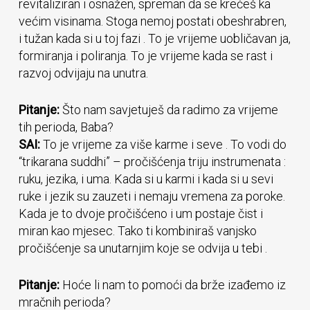
revitaliziran i osnažen, spreman da se krećeš ka
većim visinama. Stoga nemoj postati obeshrabren,
i tužan kada si u toj fazi . To je vrijeme uobličavan ja,
formiranja i poliranja. To je vrijeme kada se rast i
razvoj odvijaju na unutra.
Pitanje:
Što nam savjetuješ da radimo za vrijeme
tih perioda, Baba?
SAI:
To je vrijeme za više karme i seve . To vodi do
“trikarana suddhi” – pročišćenja triju instrumenata :
ruku, jezika, i uma. Kada si u karmi i kada si u sevi
ruke i jezik su zauzeti i nemaju vremena za poroke.
Kada je to dvoje pročišćeno i um postaje čist i
miran kao mjesec. Tako ti kombiniraš vanjsko
pročišćenje sa unutarnjim koje se odvija u tebi .
Pitanje:
Hoće li nam to pomoći da brže izađemo iz
mračnih perioda?