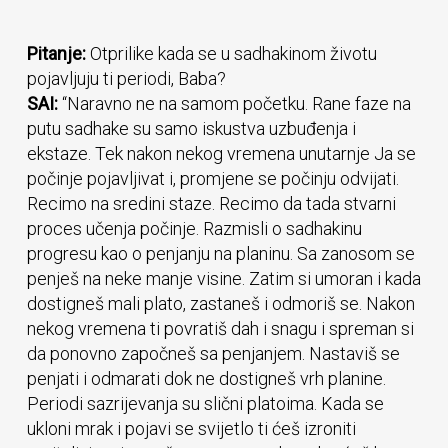
Pitanje:
Otprilike kada se u sadhakinom životu
pojavljuju ti periodi, Baba?
SAI:
“Naravno ne na samom početku. Rane faze na
putu sadhake su samo iskustva uzbuđenja i
ekstaze. Tek nakon nekog vremena unutarnje Ja se
počinje pojavljivat i, promjene se počinju odvijati.
Recimo na sredini staze. Recimo da tada stvarni
proces učenja počinje. Razmisli o sadhakinu
progresu kao o penjanju na planinu. Sa zanosom se
penješ na neke manje visine. Zatim si umoran i kada
dostigneš mali plato, zastaneš i odmoriš se. Nakon
nekog vremena ti povratiš dah i snagu i spreman si
da ponovno započneš sa penjanjem. Nastaviš se
penjati i odmarati dok ne dostigneš vrh planine.
Periodi sazrijevanja su slični platoima. Kada se
ukloni mrak i pojavi se svijetlo ti ćeš izroniti