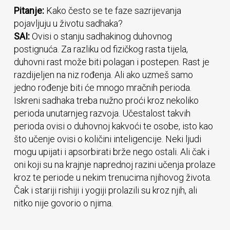
Pitanje:
Kako često se te faze sazrijevanja
pojavljuju u životu sadhaka?
SAI:
Ovisi o stanju sadhakinog duhovnog
postignuća. Za razliku od fizičkog rasta tijela,
duhovni rast može biti polagan i postepen. Rast je
razdijeljen na niz rođenja. Ali ako uzmeš samo
jedno rođenje biti će mnogo mračnih perioda.
Iskreni sadhaka treba nužno proći kroz nekoliko
perioda unutarnjeg razvoja. Učestalost takvih
perioda ovisi o duhovnoj kakvoći te osobe, isto kao
što učenje ovisi o količini inteligencije. Neki ljudi
mogu upijati i apsorbirati brže nego ostali. Ali čak i
oni koji su na krajnje naprednoj razini učenja prolaze
kroz te periode u nekim trenucima njihovog života.
Čak i stariji rishiji i yogiji prolazili su kroz njih, ali
nitko nije govorio o njima.