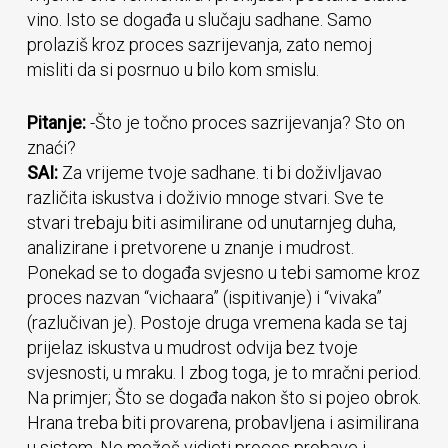
vino. Isto se događa u slučaju sadhane. Samo
prolaziš kroz proces sazrijevanja, zato nemoj
misliti da si posrnuo u bilo kom smislu.
Pitanje:
-Što je točno proces sazrijevanja? Sto on
znaći?
SAI:
Za vrijeme tvoje sadhane. ti bi doživljavao
različita iskustva i doživio mnoge stvari. Sve te
stvari trebaju biti asimilirane od unutarnjeg duha,
analizirane i pretvorene u znanje i mudrost.
Ponekad se to događa svjesno u tebi samome kroz
proces nazvan “vichaara” (ispitivanje) i “vivaka”
(razlučivan je). Postoje druga vremena kada se taj
prijelaz iskustva u mudrost odvija bez tvoje
svjesnosti, u mraku. I zbog toga, je to mračni period.
Na primjer; Što se događa nakon što si pojeo obrok.
Hrana treba biti provarena, probavljena i asimilirana
u sistem. Ne možeš vidjeti proces probave i