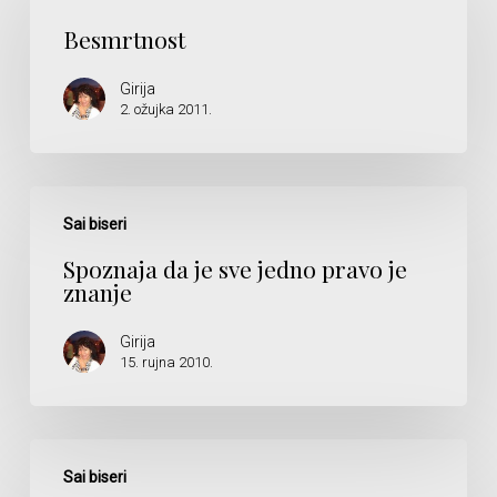
Besmrtnost
Girija
2. ožujka 2011.
Spoznaja
da
Sai biseri
je
Spoznaja da je sve jedno pravo je
sve
znanje
jedno
pravo
Girija
je
15. rujna 2010.
znanje
Sai
Božanstvo
Sai biseri