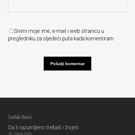
Snimi moje ime, e-mail i web stranicu u
pregledniku za sljedeći puta kada komentiram.
Zadnji članci
Da li razumljeno trebaš i živjeti
16. srpnja 2026.