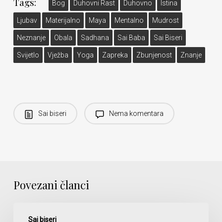
Tags:
Bog
Duhovni Rast
Duhovno
Istina
Ljubav
Materijalno
Maya
Mentalno
Mudrost
Neznanje
Obala
Sadhana
Sai Baba
Sai Biseri
Svijetlo
Vježba
Yoga
Zapreka
Zbunjenost
Znanje
Sai biseri
Nema komentara
Povezani članci
Besmrtnost
Sai biseri