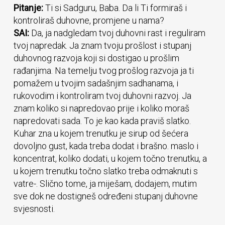
Pitanje:
Ti si Sadguru, Baba. Da li Ti formiraš i
kontroliraš duhovne, promjene u nama?
SAI:
Da, ja nadgledam tvoj duhovni rast i reguliram
tvoj napredak. Ja znam tvoju prošlost i stupanj
duhovnog razvoja koji si dostigao u prošlim
rađanjima. Na temelju tvog prošlog razvoja ja ti
pomažem u tvojim sadašnjim sadhanama, i
rukovodim i kontroliram tvoj duhovni razvoj. Ja
znam koliko si napredovao prije i koliko moraš
napredovati sada. To je kao kada praviš slatko.
Kuhar zna u kojem trenutku je sirup od šećera
dovoljno gust, kada treba dodat i brašno. maslo i
koncentrat, koliko dodati, u kojem točno trenutku, a
u kojem trenutku točno slatko treba odmaknuti s
vatre-. Slično tome, ja miješam, dodajem, mutim
sve dok ne dostigneš određeni stupanj duhovne
svjesnosti.