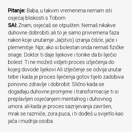
Pitanje:
Baba, u takvim vremenima nemam isti
osjećaj bliskosti s Tobom
SAI:
Znam, osjećaš se otpušten. Nemaš nikakve
duhovne dobrobiti..ali to je samo privremena faza
nakon koje unutarnje Ja(stvo) izranja čišće, jače i
plemenitije. Npr, ako si bolestan onda nemaš fizičke
snage. Doktor ti daje lijekove i tonike da bi liječio
bolest: Ti ne možeš vidjeti proces izlječenja do
kojeg dovode lijekovi Ali izlječenje se odvija unutar
tebe i kada je proces liječenja gotov tijelo zadobiva
ponovno zdravlje i dobrobit. Slično kada se
događaju duhovne promjene i transformacije ti si
preplavljen osjećanjem mentalnog i duhovnog
umora. ali kada je proces sazrijevanja završen,
mrak se razmiče, zora puca, i ti dođeš u svijetlo kao
jača i mudrija osoba.