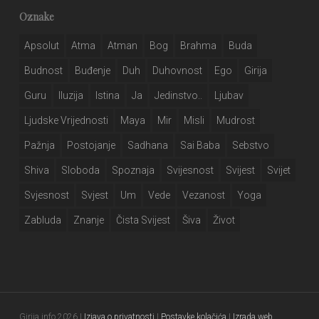
Oznake
Apsolut
Atma
Atman
Bog
Brahma
Buda
Budnost
Buđenje
Duh
Duhovnost
Ego
Girija
Guru
Iluzija
Istina
Ja
Jedinstvo..
Ljubav
Ljudske Vrijednosti
Maya
Mir
Misli
Mudrost
Pažnja
Postojanje
Sadhana
Sai Baba
Sebstvo
Shiva
Sloboda
Spoznaja
Svijesnost
Svijest
Svijet
Svjesnost
Svjest
Um
Vede
Vezanost
Yoga
Zabluda
Znanje
Čista Svijest
Šiva
Život
Girija.info 2026 |
Izjava o privatnosti
|
Postavke kolačića
|
Izrada web