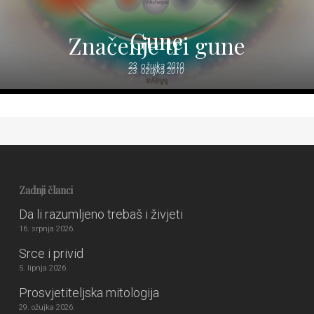
Gune
Značenje tri gune
23. ožujka 2010.
23. ožujka 2010.
Zadnji članci
Da li razumljeno trebaš i živjeti
16. srpnja 2026.
Srce i privid
5. lipnja 2026.
Prosvjetiteljska mitologija
29. ožujka 2026.