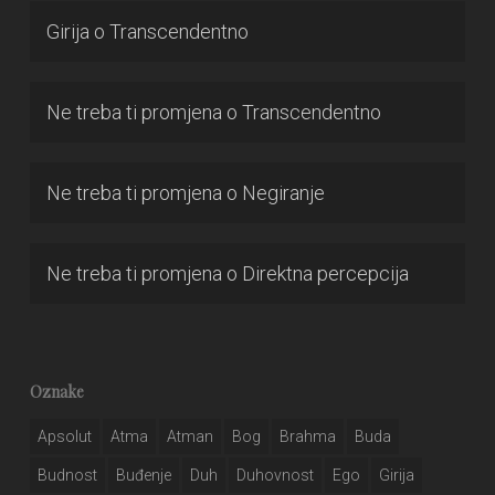
Girija
o
Transcendentno
Ne treba ti promjena
o
Transcendentno
Ne treba ti promjena
o
Negiranje
Ne treba ti promjena
o
Direktna percepcija
Oznake
Apsolut
Atma
Atman
Bog
Brahma
Buda
Budnost
Buđenje
Duh
Duhovnost
Ego
Girija