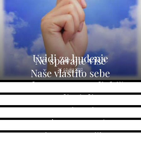
Uvidi za buđenje
Ne spavajte više
Naše vlastito sebe
24. ožujka 2010.
24. ožujka 2010.
Kada se u Boga zaljubiš
24. ožujka 2010.
Samodisciplina
24. ožujka 2010.
Promatraj svoj um
24. ožujka 2010.
Moć pozornosti
24. ožujka 2010.
Pjesma o Duši
24. ožujka 2010.