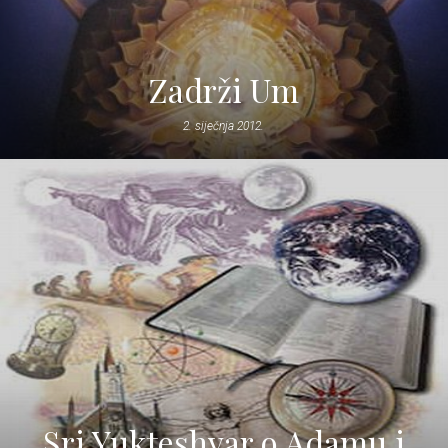
Zadrži Um
2. siječnja 2012.
Sri Yukteshvar o Adamu i