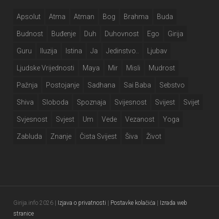
Apsolut
Atma
Atman
Bog
Brahma
Buda
Budnost
Buđenje
Duh
Duhovnost
Ego
Girija
Guru
Iluzija
Istina
Ja
Jedinstvo..
Ljubav
Ljudske Vrijednosti
Maya
Mir
Misli
Mudrost
Pažnja
Postojanje
Sadhana
Sai Baba
Sebstvo
Shiva
Sloboda
Spoznaja
Svijesnost
Svijest
Svijet
Svjesnost
Svjest
Um
Vede
Vezanost
Yoga
Zabluda
Znanje
Čista Svijest
Šiva
Život
Girija.info 2026 |
Izjava o privatnosti
|
Postavke kolačića
|
Izrada web
stranice