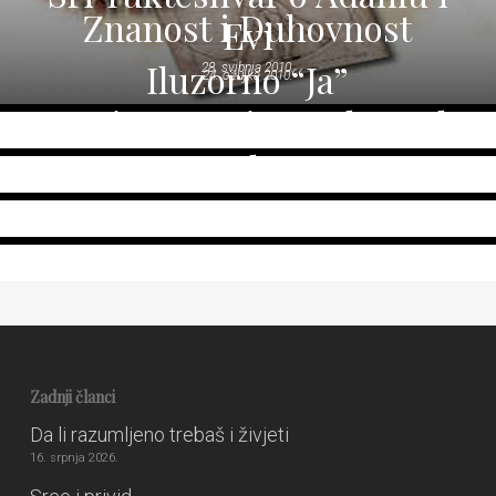
Znanost i Duhovnost
Evi
Iluzorno “Ja”
28. svibnja 2010.
24. ožujka 2010.
Znanjem protiv predrasuda
7. ožujka 2010.
Kontrola uma
7. ožujka 2010.
3. ožujka 2010.
Zadnji članci
Da li razumljeno trebaš i živjeti
16. srpnja 2026.