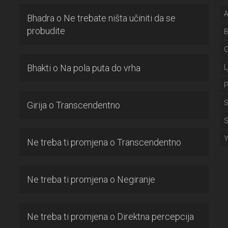
A
Bhadra
o
Ne trebate ništa učiniti da se
probudite
Bhakti
o
Na pola puta do vrha
L
P
S
Girija
o
Transcendentno
S
Ne treba ti promjena
o
Transcendentno
Ne treba ti promjena
o
Negiranje
Ne treba ti promjena
o
Direktna percepcija