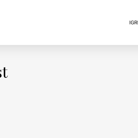
IGR
st