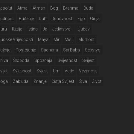
psolut
Atma
Atman
Bog
Brahma
Buda
Budnost
Buđenje
Duh
Duhovnost
Ego
Girija
Guru
Iluzija
Istina
Ja
Jedinstvo..
Ljubav
judske Vrijednosti
Maya
Mir
Misli
Mudrost
ažnja
Postojanje
Sadhana
Sai Baba
Sebstvo
hiva
Sloboda
Spoznaja
Svijesnost
Svijest
vijet
Svjesnost
Svjest
Um
Vede
Vezanost
Yoga
Zabluda
Znanje
Čista Svijest
Šiva
Život