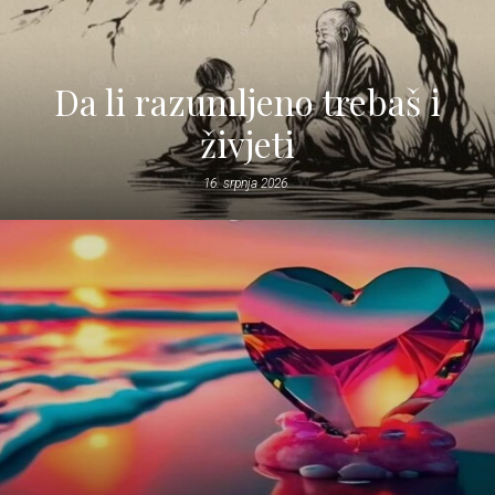
Da li razumljeno trebaš i
živjeti
16. srpnja 2026.