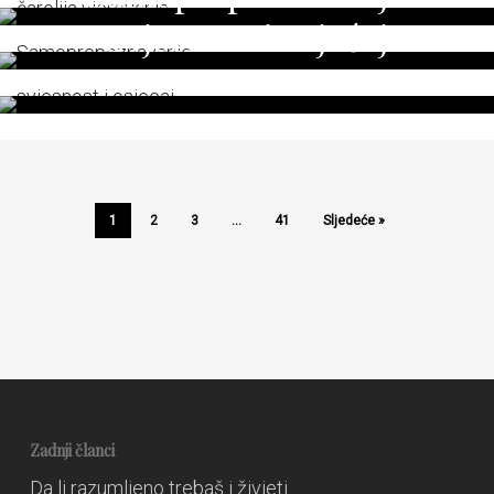
Svjesnost i osjećaj
20. travnja 2024.
27. veljače 2024.
1
2
3
…
41
Sljedeće »
Zadnji članci
Da li razumljeno trebaš i živjeti