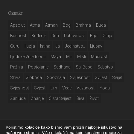
Oznake
Apsolut
Atma
Atman
Bog
Brahma
Buda
Budnost
Buđenje
Duh
Duhovnost
Ego
Girija
Guru
Iluzija
Istina
Ja
Jedinstvo..
Ljubav
Ljudske Vrijednosti
Maya
Mir
Misli
Mudrost
Pažnja
Postojanje
Sadhana
Sai Baba
Sebstvo
Shiva
Sloboda
Spoznaja
Svijesnost
Svijest
Svijet
Svjesnost
Svjest
Um
Vede
Vezanost
Yoga
Zabluda
Znanje
Čista Svijest
Šiva
Život
Koristimo kolačiće kako bismo vam pružili najbolje iskustvo na
našoj web stranici. Više o kolačićima koje koristimo i opcije za