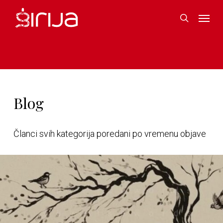
Skip
Menu
to
search
main
content
Blog
Članci svih kategorija poredani po vremenu objave